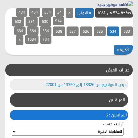
صفحة 534 من 1081
34
334
434
484
«
الأولى
<
514
532
531
530
634
584
554
538
537
536
535
533
534
1034
734
>
الأخيرة
»
خيارات العرض
عرض المواضيع من 13326 إلى 13350 من 27001
المراقبين
المراقبين : 6
ترتيب حسب