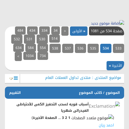
صفحة 534 من 1081
34
334
434
484
«
الأولى
<
514
532
531
530
634
584
554
538
537
536
535
533
534
1034
734
>
الأخيرة
»
مواضيع المنتدى
: منتدى تداول العملات العام
الموضوع
كاتب الموضوع
التقييم
/
أسباب قويه لسحب التحفيز الكمى للأحتياطى
الفيدرالى شهريا
)
...
(
1
2
3
الصفحة الأخيرة
احمد ريان