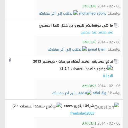
06 - 02 - 2014
03:46 PM
بواسطة
mohamed_sobhy
ما هي توقعاتكم لليورو ين خلال هذا الاسبوع
عمر محمد عبد لرحمن
06 - 02 - 2014
01:45 PM
بواسطة
jamal khalil
نتائج مسابقة انشط أعضاء بورصات - ديسمبر 2013
)
(
3
2
1
الادارة
06 - 02 - 2014
08:23 AM
بواسطة
s̀́à́f̀́à́r̀́ à́l̀́g̀
‏
)
(
شركة ايتورو etoro
1
2
freebalad2003
06 - 02 - 2014
03:41 AM