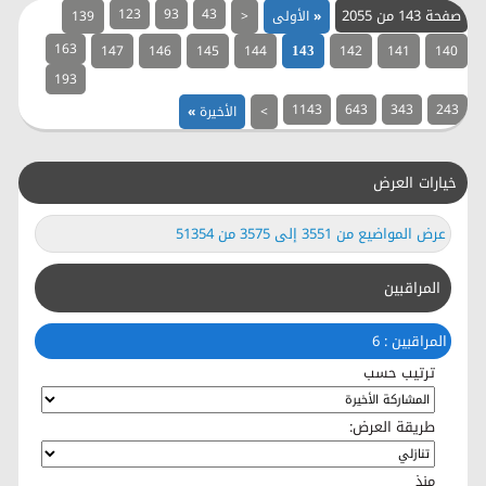
صفحة 143 من 2055
43
93
123
«
الأولى
<
139
163
147
146
145
144
142
141
140
143
193
1143
643
343
243
>
الأخيرة
»
خيارات العرض
عرض المواضيع من 3551 إلى 3575 من 51354
المراقبين
المراقبين : 6
ترتيب حسب
طريقة العرض:
منذ