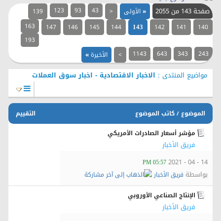
صفحة 143 من 2055
43
93
123
«
الأولى
<
139
163
147
146
145
144
142
141
140
143
193
1143
643
343
243
>
الأخيرة
»
مواضيع المنتدى
:
الاخبار الاقتصادية - اخبار سوق العملات
الموضوع
كاتب الموضوع
التقييم
/
مؤشر أسعار الصادرات الأمريكي
فريق الأخبار
14 - 04 - 2021
05:57 PM
بواسطة
فريق الأخبار
الإنتاج الصناعي الأوروبي
فريق الأخبار