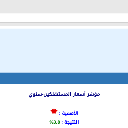
مؤشر أسعار المستهلكين-سنوي
الأهمية :
النتيجة :
3.8%