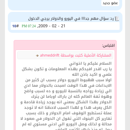
عضو جديد
رد: سؤال مهم جدااا في اليورو والدولار يرجي الدخول
#
21 - 02 - 2009,
10
07:24 PM
اقتباس:
المشاركة الأصلية كتبت بواسطة ahmeddrift
السلام عليكم يا اخواني
يا رب اقدر افيدكم بهذه المعلومات و تكون بشكل
علمي و اكيد باذن الله
اولا سبب ههبوط اليورو دولار بسبب ان كثير من
الايداعات في هذا الوقت اصبحت بالدولار مما ادي
الي زيادة رواجه بالنسبة لليورو و ده لسبب واضح
وهوة ثقة العالم كله ان باراك اوباما لن يترك
الدولار بهذا الشكل بمعني انه يوجد زيادة قادمة و
الكل يعرف هذا و لهذا السبب لاحظنا انه لا توجد
عملة تستطيع الوقوف امام الدولار و ذلك بسبب
تقارير كل البنوك التي تقول ان الدولار في صعود لا
محالة و لذلك وصل اليورو الي ادني مستوي له لم
يصل له منذ شهر اكتوبر الماضي