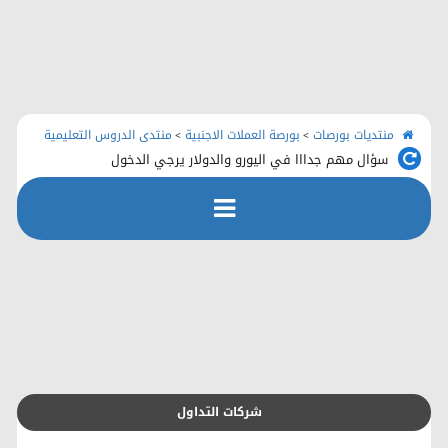
الرئيسية
منتديات بورصات
اتصل بنا
منتديات بورصات
بورصة العملات الاجنبية
منتدى الدروس التعليمية
>
>
سؤال مهم جدااا في اليورو والدولار يرجي الدخول
رفع الملفات
التسجيل
التعليمـــات
التقويم
شركات التداول