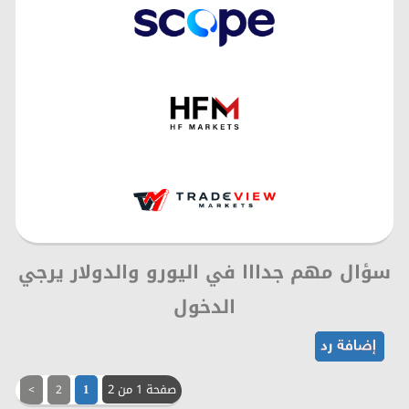
سؤال مهم جدااا في اليورو والدولار يرجي
الدخول
صفحة 1 من 2
>
2
1