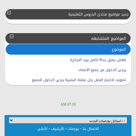
جديد مواضيع منتدى الدروس التعليمية
المواضيع المتشابهه
الموضوع
فلاش جميل جدااا ((لمن يريد النجاح))
يرجى الدخول من جميع الأعضاء
تصويت لاختيار افضل رجل عرفته البشرية يرجى الدخول للجميع
07:19 AM
-
-
-
الاتصال بنا
بورصات
الأرشيف
الأعلى