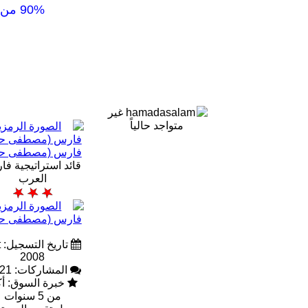
90% من الاشخاص يسلكون طرق كثيرة ولكنها بالتاكيد خاطئة والدليل عدم وصولهم الى اهدافهم ومبتغاهم
فارس (مصطفى حم
قائد استراتيجية ف
العرب
ت
2008
المشاركات: 2,821
خبرة السوق: أك
من 5 سنوات