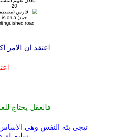
معدل تقييم المست
20
اعتقد ان الامر ا
اعت
فالعقل يحتاج للع
تيجى بئة النفس وهى الاساس 
سليم ام د