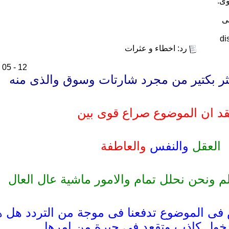
وى:
رد: اخطاء و عثرات
12 - 05 - 2010,
كثر بكتير من مجرد شارتات وسوق والذى منه
قد ان الموضوع صراع قوى بين
العقل
والنفس
والعاطفة
لم ونحن نحلل تمام والامور ماشية عال العال
فى الموضوع تدفعنا فى موجة من التردد هل ه
خول كاذب وتقعد فى حيرة من امرها