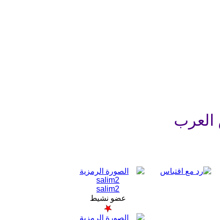
 العرب
salim2
عضو نشيط