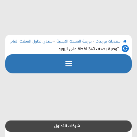
الرئيسية
منتديات بورصات
اتصل بنا
منتديات بورصات
بورصة العملات الاجنبية
منتدى تداول العملات العام
>
>
توصية بهدف 340 نقطة على اليورو
رفع الملفات
التسجيل
التعليمـــات
التقويم
شركات التداول