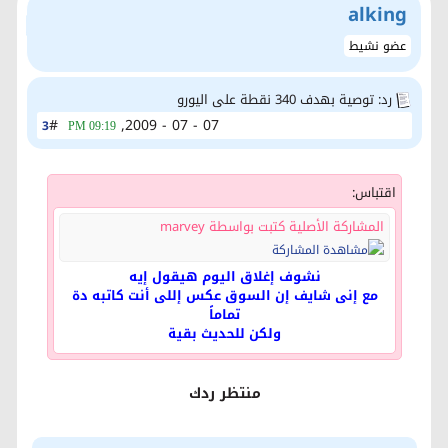
alking
عضو نشيط
رد: توصية بهدف 340 نقطة على اليورو
#
07 - 07 - 2009,
3
09:19 PM
اقتباس:
المشاركة الأصلية كتبت بواسطة marvey
نشوف إغلاق اليوم هيقول إيه
مع إنى شايف إن السوق عكس إللى أنت كاتبه دة
تماماً
ولكن للحديث بقية
منتظر ردك