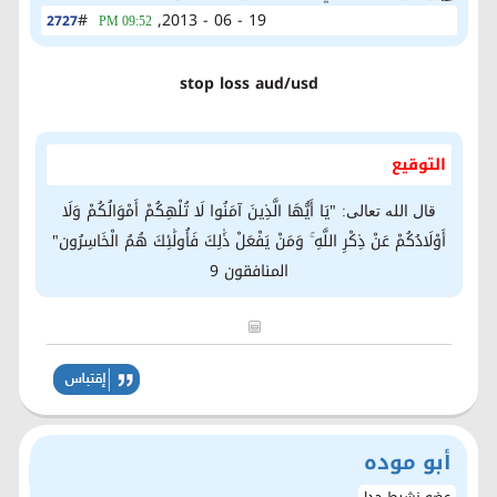
#
19 - 06 - 2013,
2727
09:52 PM
stop loss aud/usd
التوقيع
"يَا أَيُّهَا الَّذِينَ آمَنُوا لَا تُلْهِكُمْ أَمْوَالُكُمْ وَلَا
قال الله تعالى:
أَوْلَادُكُمْ عَنْ ذِكْرِ اللَّهِ ۚ وَمَنْ يَفْعَلْ ذَٰلِكَ فَأُولَٰئِكَ هُمُ الْخَاسِرُون"
المنافقون 9
أبو موده
عضو نشيط جدا