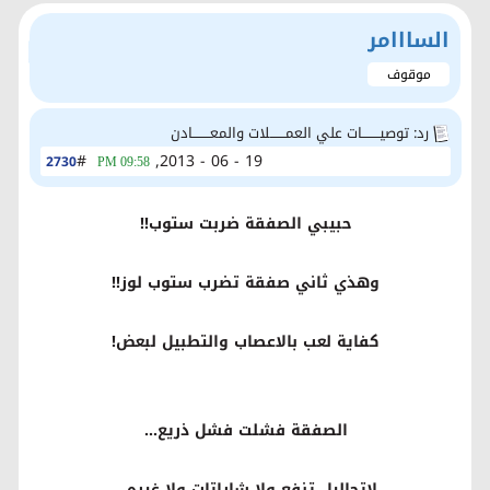
السااامر
موقوف
رد: توصيــــــــات علي العمـــــــلات والمعــــــــادن
#
19 - 06 - 2013,
2730
09:58 PM
حبيبي الصفقة ضربت ستوب!!
وهذي ثاني صفقة تضرب ستوب لوز!!
كفاية لعب بالاعصاب والتطبيل لبعض!
الصفقة فشلت فشل ذريع...
لاتحاليل تنفع ولا شاراتات ولا غيره...