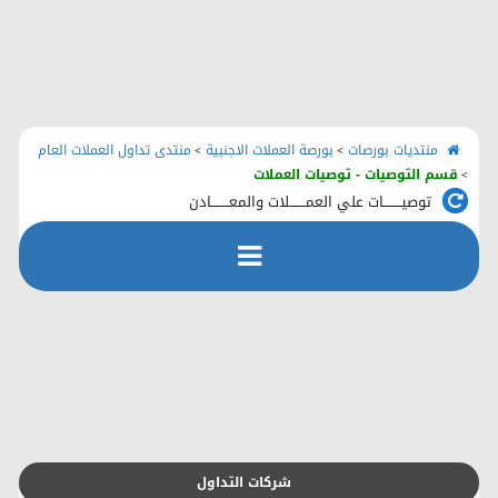
الرئيسية
منتديات بورصات
اتصل بنا
منتديات بورصات
بورصة العملات الاجنبية
منتدى تداول العملات العام
>
>
قسم التوصيات - توصيات العملات
>
توصيــــــــات علي العمـــــــلات والمعــــــــادن
رفع الملفات
التسجيل
التعليمـــات
التقويم
شركات التداول