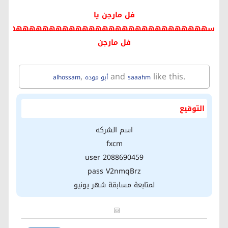
فل مارجن يا
سهههههههههههههههههههههههههههههههم
فل مارجن
,
and
like this.
saaahm
أبو موده
alhossam
التوقيع
اسم الشركه
fxcm
user 2088690459
pass V2nmqBrz
لمتابعة مسابقة شهر يونيو