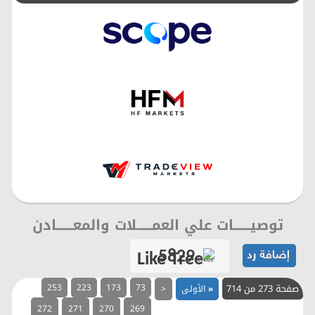
توصيــــــــات علي العمـــــــلات والمعــــــــادن
5829
Likes
صفحة 273 من 714
73
173
223
253
«
الأولى
<
272
271
270
269