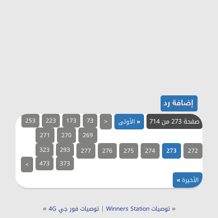
صفحة 273 من 714
73
173
223
253
«
الأولى
<
271
270
269
323
293
277
276
275
274
272
273
473
373
>
الأخيرة
»
»
|
«
توصيات Winners Station
توصيات فور جي 4G