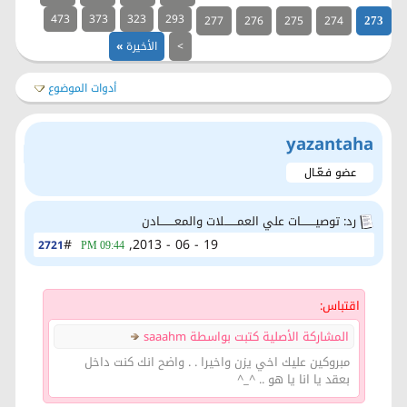
473
373
323
293
277
276
275
274
273
>
الأخيرة
»
أدوات الموضوع
yazantaha
عضو فـعّـال
رد: توصيــــــــات علي العمـــــــلات والمعــــــــادن
#
19 - 06 - 2013,
2721
09:44 PM
اقتباس:
المشاركة الأصلية كتبت بواسطة saaahm
مبروكين عليك اخي يزن واخيرا . . واضح انك كنت داخل
بعقد يا انا يا هو .. ^_^