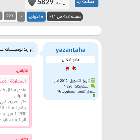
5829
Likes
صفحة 423 من 714
223
3
«
الأولى
<
yazantaha
رد: توصيــــــــات علي
عضو فـعّـال
اقتباس:
المشاركة الأصلية ك
تاريخ التسجيل: Jul 2012
المشاركات: 1,820
عندي سؤال فني 
معدل تقييم المستوى:
16
السؤال
كثر الحديث في ا
برقم انه هو الفيصل
1.2930 مين يحكيلي من لين اتت اهمية هذ ا الرقم
الجائزه حساب ديمو ب 
اقتباس: