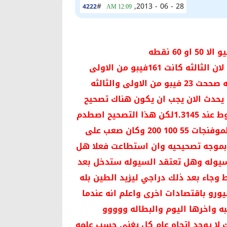
#
28 - 06 - 2013,
4222
12:09 AM
6 نقطه
شوف اليوتا انهى موجه دافعه مثاليه مكونه من 5 موجات ومثاليه لماذا لان الثالثه كانت 161فيبو من الاولى
والخامسه 61 فيبو من الثالثه والثانيه صححت 38 فيبو من الاولى والرابعه صححت 23 فيبو من الاولى والثالثه
يحدث الان يجب ان يكون هناك تصحيح
صاعد لحدود الرابعه الداخليه ولحسن الحظ ايضا تتزامن مع فيبو 38 من الهبوط عند 1.3145لكن هذا التصحيح اصطدم
بامورفنيه كثيره حيث ان الهبوط كسر دعوم صلبه منها 1.3050 وكلاستر الموفنجات 55 100 200 وكان صعب على
بموجه تصحيحيه وان استطاعت فعلا هل
ا الى 1.3500 مجددا وهذا يتطلب سيوله وهل تعتقد السيوله ستدخل بعد
 وجاء بعد ذلك دراجي ليزيد الطين بله
ورو باقتصادات اخرى واعلم انه عندما
هبه واخرها اليوم والبطاله ووووو
لا يوجد اتجاه عام كل يغني حسب علمه