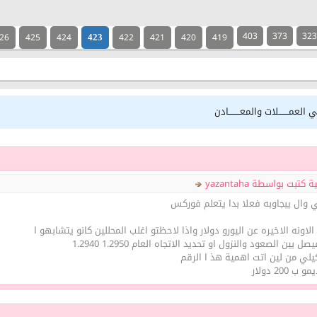
403
373
32
26
425
424
422
421
420
419
423
 العمـــــــلات والمعــــــــادن
تبت بواسطة yazantaha
وال يبجاوبه فعلا بدا يتعلم فوركس
لاونه الاخيره عن اليورو دولار واذا لاحظتو اغلب المحللين كانو يتشابهو ا
 بين الصعود والنزول او تحديد الاتجاه العام 1.2950 1.2940
200 دولار