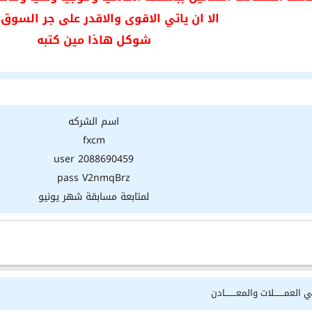
الا ان ياتي الاقوى والاقدر على جر السوق 
شوكل هاذا مين كتبه
اسم الشركه
fxcm
user 2088690459
pass V2nmqBrz
لمتابعة مسابقة شهر يونيو
 العمـــــــلات والمعــــــــادن