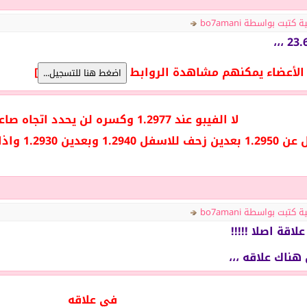
تبت بواسطة bo7amani
ط الأعضاء يمكنهم مشاهدة الروابط
]
لا الفيبو عند 1.2977 وكسره لن يحدد اتجاه صاعد او هابط
 1.2930 واذا تقدم بنا الوقت سيتحرك ايضا
تبت بواسطة bo7amani
اقة اصلا !!!!!
هناك علاقه ،،،
في علاقه