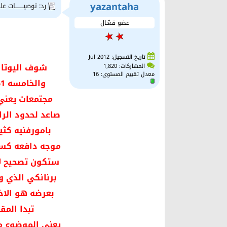
yazantaha
رد: توصيــــــــات علي
عضو فـعّـال
تاريخ التسجيل: Jul 2012
المشاركات: 1,820
معدل تقييم المستوى:
16
مجتمعات يعني 
موجه دافعه كسر
برنانكي الذي و
بعرضه هو الاخ
تبدا المق
يعني الموضوع م