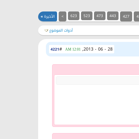
623
523
473
443
4
427
>
الأخيرة
»
أدوات الموضوع
#
28 - 06 - 2013,
4221
12:01 AM