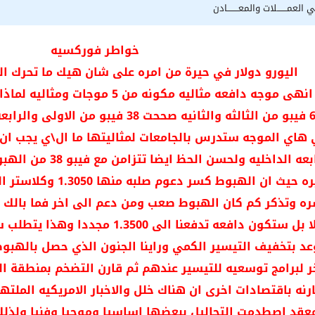
 العمـــــــلات والمعــــــــادن
خواطر فوركسيه
اليورو دولار في حيرة من امره على شان هيك ما تحرك اليو الا 50 او 0
هاي الموجه ستدرس بالجامعات لمثاليتها ما ال\ي يجب ان 
ه وتذكر كم كان الهبوط صعب ومن دعم الى اخر فما بالك 
ستكون تصحيح لا بل ستكون دافعه تدفعن
عد بتخفيف التيسير الكمي وراينا الجنون الذي حصل بالهبوط
ر لبرامج توسعيه للتيسير عندهم ثم قارن التضخم بمنطقة الي
ارنه باقتصادات اخرى ان هناك خلل والاخبار الامريكيه الملت
عقد اصطدمت التحاليل ببعضها اساسيا وموجيا وفنيا ولذلك 