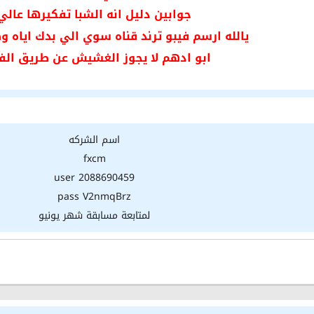
جوابين دليل انه الشبا تفكيرها عالي
يالله ارسم فيبو ترند قناه سوي الي بدك اياه و
ابو ادهم لا يجوز الغشيش عن طريق ال
اسم الشركه
fxcm
user 2088690459
pass V2nmqBrz
لمتابعة مسابقة شهر يونيو