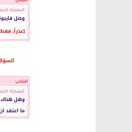
المشاركة الأصلية ك
وصل فايبو23.6 ،،،
[عذراً, فق
السؤال عن 1.2950 بعدين زحف للاسفل 1.2940 وبعدين
اقتباس:
المشاركة الأصلية ك
وهل هناك عل
ما اعتقد ان 