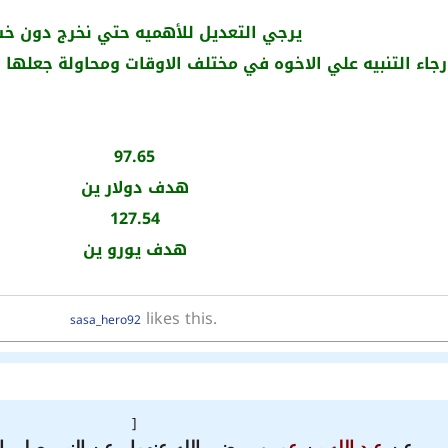
يرجي التعديل للأهميه حتي نخرج دون خس
جاء التنبيه علي الاخوه في مختلف الاوقات ومحاولة جعلها 
97.65
هدف دولار ين
127.54
هدف يورو ين
likes this.
sasa_hero92
[
عن
عبد الله بن عمرو
ـ رضي الله عنهما ـ عن النبي صلى ا