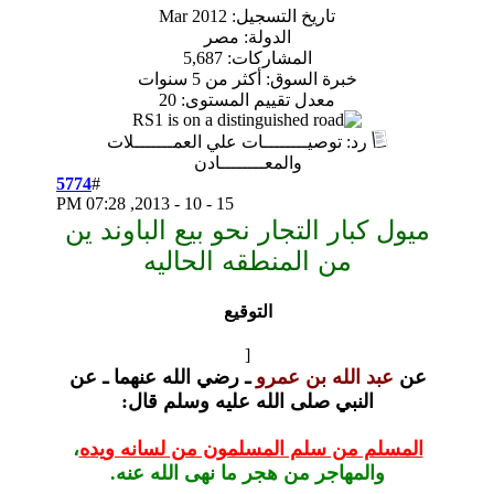
تاريخ التسجيل: Mar 2012
الدولة: مصر
المشاركات: 5,687
ة السوق: أكثر من 5 سنوات
معدل تقييم المستوى:
20
وصيــــــــات علي العمـــــــلات
والمعــــــــادن
5774
#
07:28 PM
15 - 10 - 2013,
 التجار نحو بيع الباوند ين
 المنطقه الحاليه
التوقيع
[
ه بن عمرو
ـ رضي الله عنهما ـ عن
ي صلى الله عليه وسلم
قال:
 سلم المسلمون من لسانه ويده
،
جر من هجر ما نهى الله عنه.