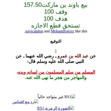
وند ين ماركت157.50
وقف 100
هدف 100
تحق قطع الاجازه
xavicatalon
and
Mohandforexx
l
التوقيع
[
ه بن عمرو
ـ رضي الله عنهما ـ عن
ي صلى الله عليه وسلم
قال:
 سلم المسلمون من لسانه ويده
،
جر من هجر ما نهى الله عنه.