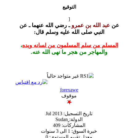
التوقيع
[
ه بن عمرو
ـ رضي الله عنهما ـ عن
ي صلى الله عليه وسلم
قال:
 سلم المسلمون من لسانه ويده
،
جر من هجر ما نهى الله عنه.
forexawe
موقوف
تاريخ التسجيل: Jul 2013
الدولة: ٍSudan
المشاركات: 409
ة السوق: 1 الى 3 سنوات
معدل تقييم المستوى:
0