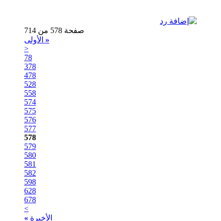
صفحة 578 من 714
«
الأولى
<
78
378
478
528
558
574
575
576
577
578
579
580
581
582
598
628
678
>
الأخيرة
»