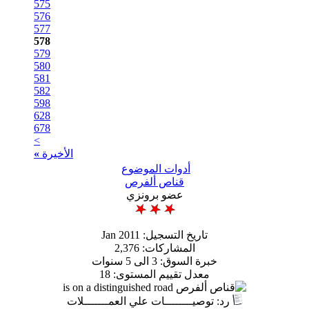
575
576
577
578
579
580
581
582
598
628
678
>
الأخيرة
»
أدوات الموضوع
قناص ألفرص
عضو برونزي
تاريخ التسجيل: Jan 2011
المشاركات: 2,376
ة السوق: 3 الى 5 سنوات
معدل تقييم المستوى:
18
وصيــــــــات علي العمـــــــلات