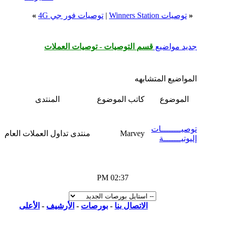
|
توصيات فور جي 4G
»
قسم التوصيات - توصيات العملات
شابهه
آخر
كاتب الموضوع
المنتدى
مشاركات
مشاركة
09 - 08
ت
- 2009
Marvey
منتدى تداول العملات العام
17
03:35
PM
02:37 PM
الاتصال بنا
-
بورصات
-
الأرشيف
-
الأعلى