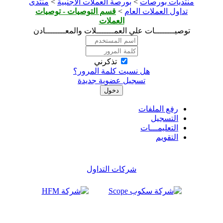
صات
>
بورصة العملات الاجنبية
>
منتدى
ات العام
>
قسم التوصيات - توصيات
العملات
ات علي العمـــــــلات والمعــــــــادن
تذكرني
هل نسيت كلمة المرور؟
تسجيل عضوية جديدة
لفات
ــات
شركات التداول