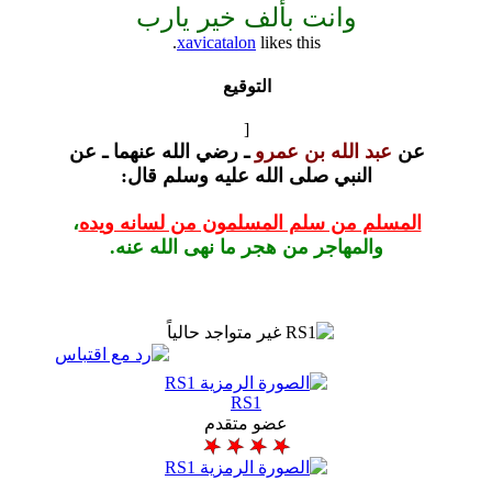
نت بألف خير يارب
xavicatalon
likes this.
التوقيع
[
ه بن عمرو
ـ رضي الله عنهما ـ عن
ي صلى الله عليه وسلم
قال:
 سلم المسلمون من لسانه ويده
،
جر من هجر ما نهى الله عنه.
RS1
عضو متقدم