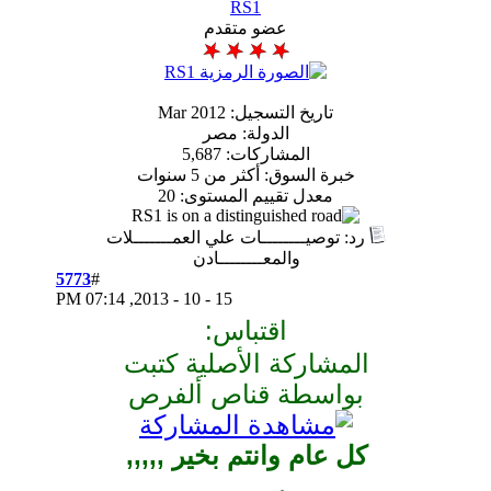
RS1
عضو متقدم
تاريخ التسجيل: Mar 2012
الدولة: مصر
المشاركات: 5,687
ة السوق: أكثر من 5 سنوات
معدل تقييم المستوى:
20
وصيــــــــات علي العمـــــــلات
والمعــــــــادن
5773
#
07:14 PM
15 - 10 - 2013,
اقتباس:
شاركة الأصلية كتبت
اسطة قناص ألفرص
عام وانتم بخير ,,,,,