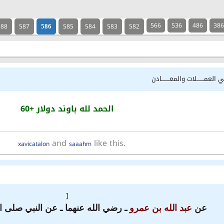
566
536
486
38
588
587
585
584
583
582
586
 العمـــــــلات والمعــــــــادن
الحمد لله باوند دولار +60
and
like this.
xavicatalon
saaahm
[
عن
عبد الله بن عمرو
ـ رضي الله عنهما ـ عن النبي صلى ا