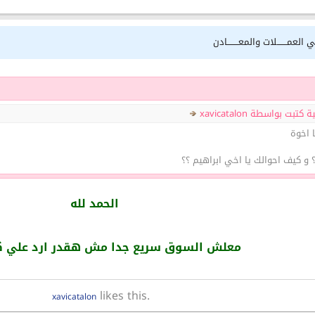
 العمـــــــلات والمعــــــــادن
بت بواسطة xavicatalon
 اخوة
 و كيف احوالك يا اخي ابراهيم ؟؟
الحمد لله
معلش السوق سريع جدا مش هقدر ارد علي كل
likes this.
xavicatalon