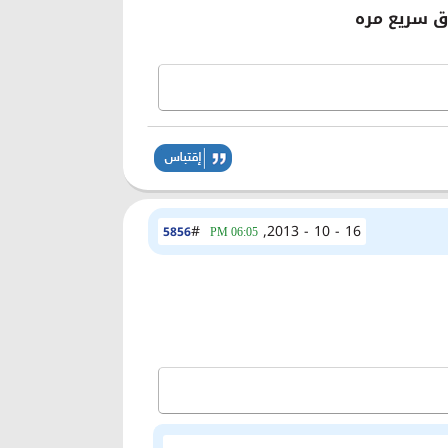
ق سريع مره
#
16 - 10 - 2013,
5856
06:05 PM