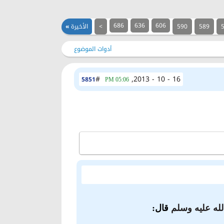
686
636
606
589
590
>
الأخيرة
»
أدوات الموضوع
#
16 - 10 - 2013,
5851
05:06 PM
لله عليه وسلم
قال: