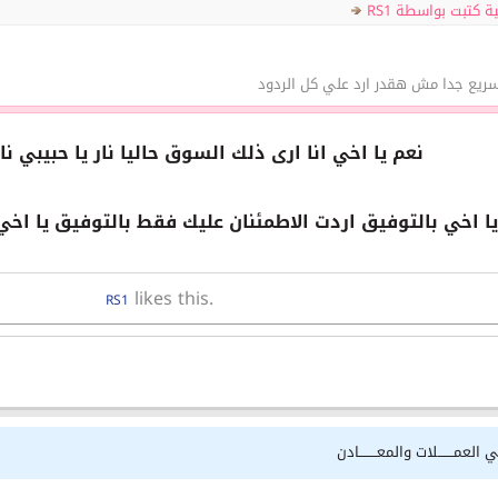
ة كتبت بواسطة RS1
يع جدا مش هقدر ارد علي كل الردود
نعم يا اخي انا ارى ذلك السوق حاليا نار يا حبيب
ا اخي بالتوفيق اردت الاطمئنان عليك فقط بالتوفيق يا اخي ا
likes this.
RS1
 العمـــــــلات والمعــــــــادن