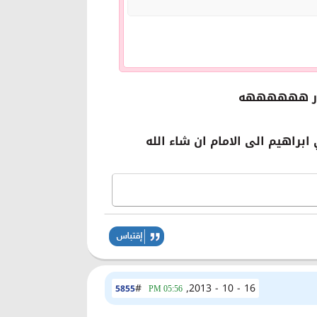
ي نار ههههههه
براهيم الى الامام ان شاء الله
#
16 - 10 - 2013,
5855
05:56 PM