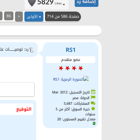
5829
Likes
صفحة 586 من 714
86
6
«
الأولى
<
RS1
رد: توصيــــــــات علي
عضو متقدم
تاريخ التسجيل: Mar 2012
الدولة: مصر
المشاركات: 5,687
التوقيع
خبرة السوق: أكثر من 5
سنوات
معدل تقييم المستوى:
20