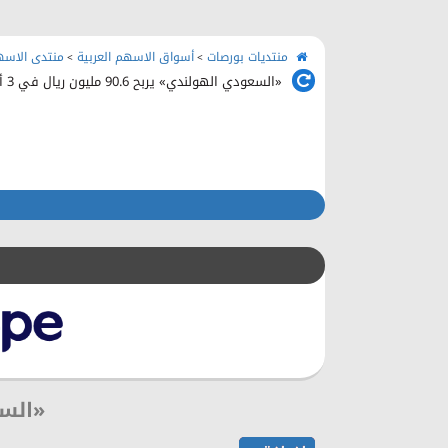
منتديات بورصات
أسواق الاسهم العربية
منتدى الاسه
>
>
«السعودي الهولندي» يربح 90.6 مليون ريال في 3 أشهر
«السعودي 