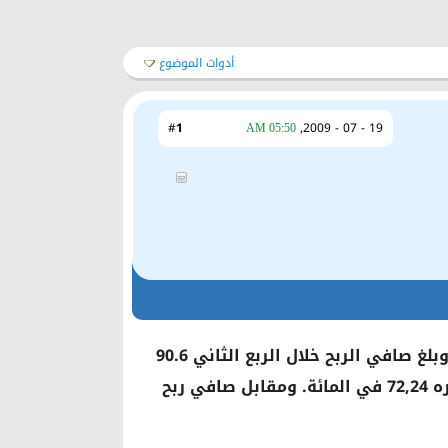
أدوات الموضوع
1
#
19 - 07 - 2009,
05:50 AM
أعلن البنك السعودي الهولندي النتائج المالية الأولية للفترة المنتهية في 30 حزيران (يونيو) 2009، وبلغ صافي الربح خلال الربع الثاني 90.6
مليون ريال، مقابل صافي ربح 326.3 مليون ريال للربع المماثل من العام السابق، وذلك بانخفاض قدره 72,24 في المائة. ومقابل صافي ربح