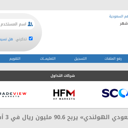
م السعودية
تذكرني
هل نسيت 
رفع الملفات
التسجيل
التعليمـــات
التقويم
شركات التداول
الهولندي» يربح 90.6 مليون ريال في 3 أشهر