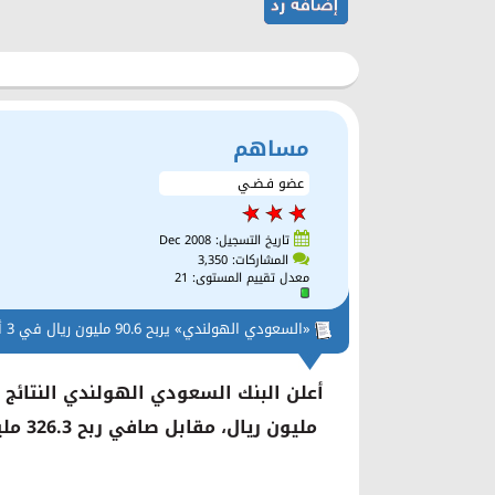
مساهم
عضو فـضـي
تاريخ التسجيل: Dec 2008
المشاركات: 3,350
معدل تقييم المستوى:
21
«السعودي الهولندي» يربح 90.6 مليون ريال في 3 أشهر