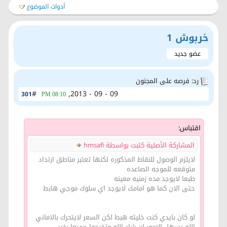
أدوات الموضوع
خربوش 1
عضو جديد
رد: فرصه على المجنون
#
09 - 09 - 2013,
301
08:10 PM
اقتباس:
المشاركة الأصلية كتبت بواسطة hmsafi
لايلزم الوصول للنقاط المذكوره لكنها تعتبر مناطق ارتداد
متوقعه للموجه الصاعده
طبعا لايوجد مده زمنيه معينه
حتى الان كما هو امامك لايوجد اي سلوك موجي هابط
لو كان بايدي كنت خليته هبط لكن السعر لايتحرك بالاماني
الله يسهل الامور ان شاء الله وتخرجوا جميعا بخير