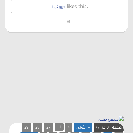
likes this.
خربوش 1
صفحة 31 من 77
11
«
الأولى
<
27
28
29