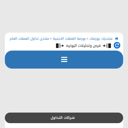
الرئيسية
منتديات بورصات
اتصل بنا
منتديات بورصات
بورصة العملات الاجنبية
منتدى تداول العملات العام
>
>
█╣◄ فرص وتحليلات اليوتيه ►╠█
رفع الملفات
التسجيل
التعليمـــات
التقويم
شركات التداول