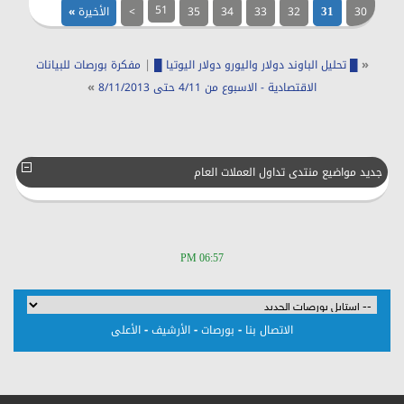
51
30
32
33
34
35
>
الأخيرة
»
31
|
«
█ تحليل الباوند دولار واليورو دولار اليوتيا █
مفكرة بورصات للبيانات
»
الاقتصادية - الاسبوع من 4/11 حتى 8/11/2013
جديد مواضيع منتدى تداول العملات العام
06:57 PM
-
-
-
الاتصال بنا
بورصات
الأرشيف
الأعلى