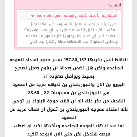
اقتباس:
المشاركة الأصلية كتبت بواسطة mido_elnagem
اخى ابراهيم نعم لم نعمل بالاستوب لوس وكما نقبل
المكسب اكيد نقبل الخساره ولكن الى اي حد سوف يمتد
الصعود الى اي حد سوف يكون نهايه الموجه الصاعده
وماهى الخطوات بعد الاننتهاء منها وشكرا ليك اخى
النقاط التي ذكرتها 157_157.80 تعتبر حدود امتداد للموجه
الصاعده ولكن هل تضمن بعدها ان يقوم بعمل تصحيح
بسيط ويواصل صعوده ؟؟
اليورو ين الان والنيوزيلندي ين لديهم مزيد من الصعود
في النيوزيلندي ين مستويات 82 _ 83.60
الهدف من ذكر ذلك انه ان كانت موجة الباوند ين توحي
بانه امتداد فموجه النيوزيلندي ين تقول ان هناك مزيد من
الصعود
اما عند انتهاء الموجه الصاعده وتأكدها اكيد لو اعطت
فرصه هندخل لكن حتى الان لايوجد تأكيد