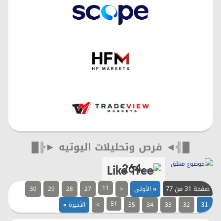
█╣◄ فرص وتحليلات اليوتيه ►╠█
264
Likes
صفحة 31 من 77
11
«
الأولى
<
27
28
29
30
51
32
33
34
35
>
الأخيرة
»
31