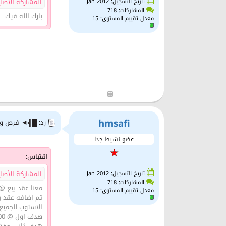
المشاركة الأصلية كت
تاريخ التسجيل: Jan 2012
المشاركات: 718
بارك الله فيك
معدل تقييم المستوى:
15
hmsafi
رد: █╣◄ فرص وتح
عضو نشيط جدا
اقتباس:
المشاركة الأصلية 
تاريخ التسجيل: Jan 2012
المشاركات: 718
معنا عقد بيع @ 1.7330 بنسبة 2
معدل تقييم المستوى:
15
تم اضافه عقد بيع @ 1.7351 بن
الاستوب للجميع @ 30
هدف اول @ 1.6500