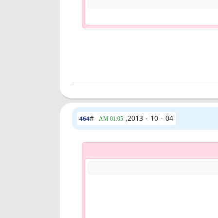
#
04 - 10 - 2013,
464
01:05 AM