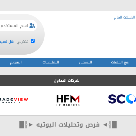
العملات العام
تذكرني
هل نسيت 
رفع الملفات
التسجيل
التعليمـــات
التقويم
شركات التداول
█╣◄ فرص وتحليلات اليوتيه ►╠█