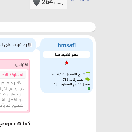
264
Likes
hmsafi
رد: فرصه على ال
عضو نشيط جدا
اقتباس:
المشاركة الأصلية 
تاريخ التسجيل: Jan 2012
المشاركات: 718
للتذكير مره اخر 
معدل تقييم المستوى:
15
لاجديد عن اخر 
الترند مازال ص
الان افضل الشرا
التصحيح قد يأخذ
كما هو موضح 