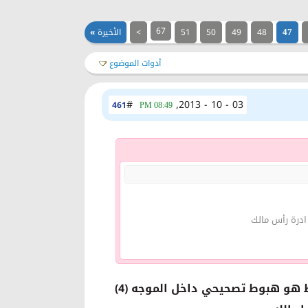
67
48
49
50
51
>
الأخيرة
»
47
أدوات الموضوع
#
03 - 10 - 2013,
461
08:49 PM
ادرة رأس مالك
 هو هبوط تصحيحي داخل الموجه (4)