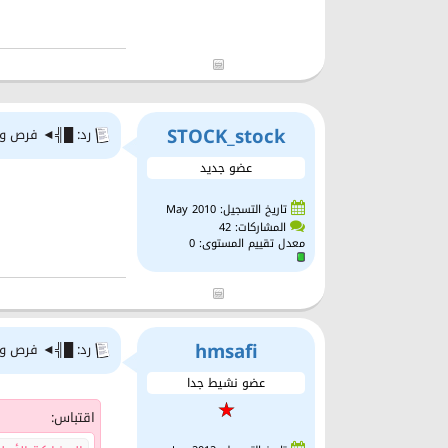
STOCK_stock
رد: █╣◄ فرص وتح
عضو جديد
تاريخ التسجيل: May 2010
المشاركات: 42
معدل تقييم المستوى:
0
hmsafi
رد: █╣◄ فرص وتح
عضو نشيط جدا
اقتباس: