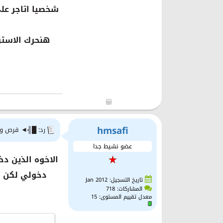
شخصيا اتاجر على
hmsafi
رد: █╣◄ فرص وتح
عضو نشيط جدا
الاخوه الذين د
دخولي لكن با
تاريخ التسجيل: Jan 2012
المشاركات: 718
معدل تقييم المستوى:
15