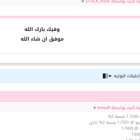
بت بواسطة STOCK_stock
وفيك بارك الله
موفق ان شاء الله
ليلات اليوتيه ►╠█
كتبت بواسطة hmsafi
%
سبه 2% اخرى
1.74