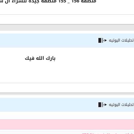
منطقة 156 _ 155 منطقه جيده للشراء ان شاء الله
ليلات اليوتيه ►╠█
بارك الله فيك
ليلات اليوتيه ►╠█