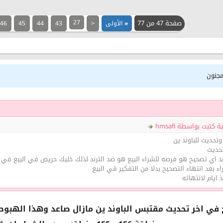
صفحة 47 من 77
27
«
الأولى
<
43
44
45
46
مجنون
كتبت بواسطة hmsafi
وتحديث للباوند ين
تحديث
اعد اي تصحيح هو فرصه للشراء البيع هو ضد الترند لذلك خليك حريص في البيع في 
ء بعد انتهاء التصحيح بدلا من التفكير في البيع
 ايام لانتهائه
في اخر تحديث مقتبس الباوند ين مازال صاعد وهذا الهبوط