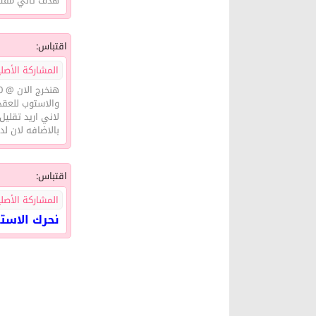
هدف ثاني مفتوح
اقتباس:
المشاركة الأصلية 
هنخرج الان @ 1.7300 للعقد من 1.7330 بربح +30 نقطه
والاستوب للعقد الاخر من 1.7351 يكون الان عند 1.7400 (9
لاني اريد تقليل ال
بالاضافه لان لدينا دخول ع
اقتباس:
المشاركة الأصلية 
نحرك الاستوب للباوند