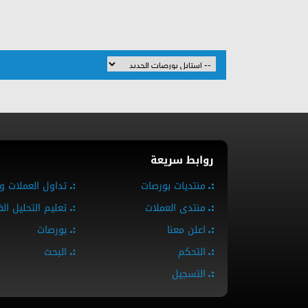
روابط سريعة
منتديات بورصات
تداول العملات و
منتدى العملات
تعليم التحليل ال
اعلن معنا
بورصات
التحكم
البحث
التسجيل