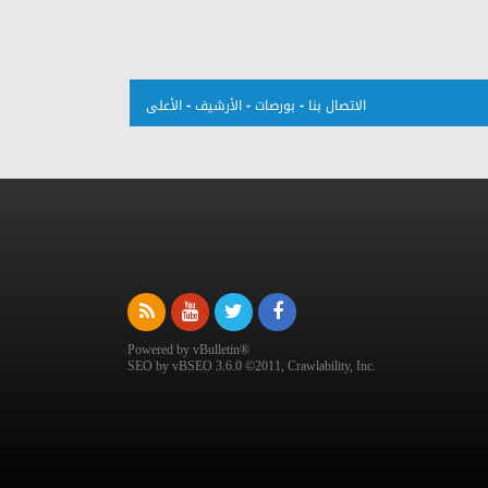
-
-
-
الاتصال بنا
بورصات
الأرشيف
الأعلى
Powered by vBulletin®
SEO by vBSEO 3.6.0 ©2011, Crawlability, Inc.