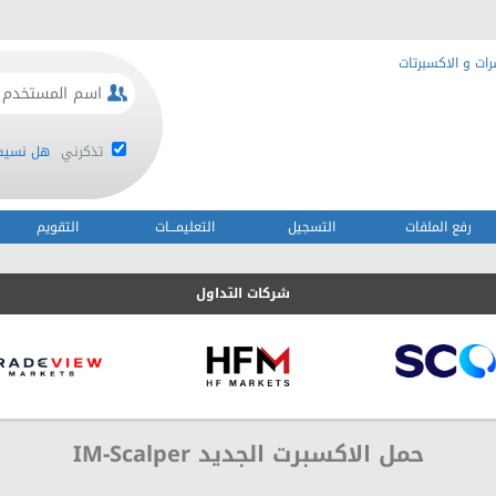
ات و الاكسبرتات
تذكرني
هل نسيت 
رفع الملفات
التسجيل
التعليمـــات
التقويم
شركات التداول
حمل الاكسبرت الجديد IM-Scalper