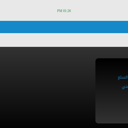
01:26 PM
السلع
فني