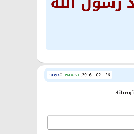
مد رسول الله
#
26 - 02 - 2016,
10393
02:21 PM
توصياتك