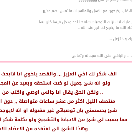
اغلب يخرجون مع الاهل والمناسبات فلتمس لهم عذررر
عليك انك نزلت التوصيات شافها احد ودخل فيها كان بها
 الله ما يضيع لك اجر عند الله ..
ولا تزعل ...
... والباقي على الله سبحانه وتعالى
الف شكر لك اخي العزيز ,,, والقصد ياخوي انا لاابحث 
ولو انه شئ جميل لو كنت استحقه وبعيد عن المجا
,, ولكن الحق يقال انا جالس اوصي واكتب من 
منتصف الليل اكثر من عشر ساعات متواصلة ,, دون ا
شئ يحسسني بان توصياتي غير مقبوله او انه لايوجد 
مما يسبب لي شئ من الاحباط والتشجيع ولو بكلمة شكر
وهذا الشئ الي افتقده من الاعضاء لل