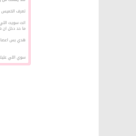
تعرف الخميس ال
انت سويت اللي 
ما حد دخل ان شاء
هدي بس اعصابك 
سوي اللي عليك 