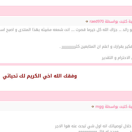
كتبت بواسطة raed970
 رائد ... جزاك الله كل خيرما قصرت .... انت شمعه مضيئه بهذا المنتدى و اصبح ا
كير بقرارك و اعلم ان المتابعين كثرررررررررررر .
احترام و التقدير
وفقك الله اخي الكريم لك تحياتي
ة كتبت بواسطة mgg
 خلال توصياتك انه اول شي تبحث عنه هوا الاجر
.......... ومدح او قال ووووووووو