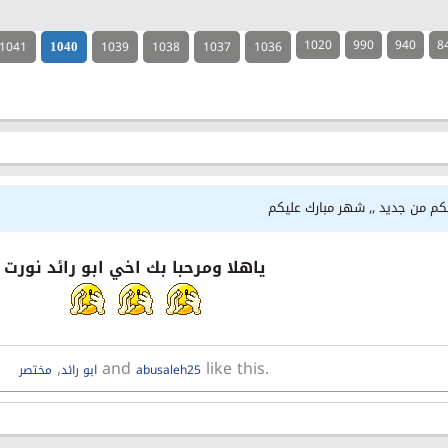
1020
990
940
8
1041
1039
1038
1037
1036
1040
لكم من جديد ,, شهر مبارك عليكم
ياهلا ومرحبا بك اخي ابو رائد نورت
,
and
like this.
abusaleh25
ابو رائد
مختصر