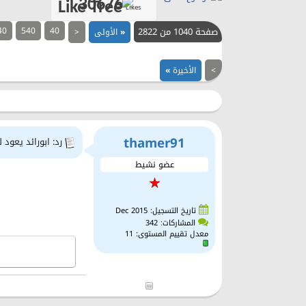
30676
Likes
صفحة 1040 من 2822
40
540
40
«
الأولى
<
>
الأخيرة
»
thamer91
رد: ابورائد يعود 
عضو نشيط
تاريخ التسجيل: Dec 2015
المشاركات: 342
معدل تقييم المستوى:
11