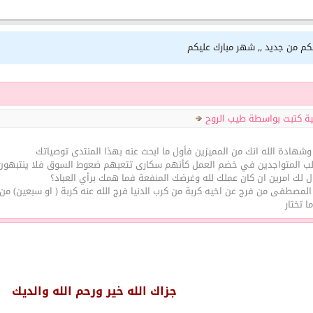
لكم من جديد ,, شهر مبارك عليكم
ية كتبت بواسطة طيب الروح
 وشهادة الله انك من المميزين فأول ما ابحث عنه بهذا المنتدى توصياتك
لب المتواجدين في خضم العمل كأنهم سكارى تتعبهم ضعوط السوق فلا ينتبهون 
ول لك امرين ان كان عملك لله وغرضك المنفعة فما همك برأي العباد؟
المصطفى من فرج عن اخيه كربة من كرب الدنيا فرج الله عنه كربة ( او سبعين) من 
ا تختار
جزاك الله خير ورحم الله والديك