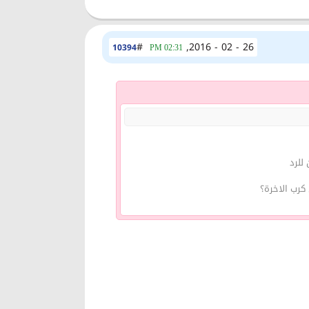
#
26 - 02 - 2016,
10394
02:31 PM
للرد
كرب الاخرة؟