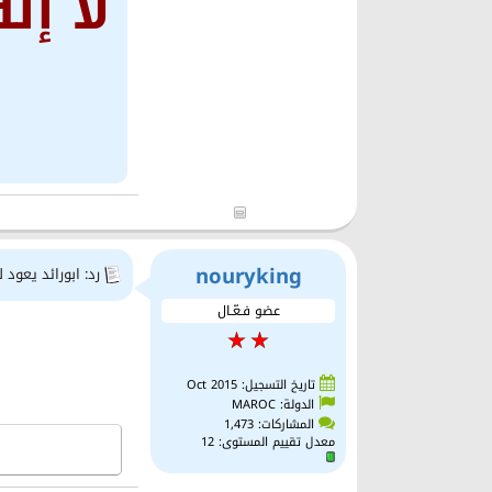
لا إل
nouryking
رد: ابورائد يعود 
عضو فـعّـال
تاريخ التسجيل: Oct 2015
الدولة: MAROC
المشاركات: 1,473
معدل تقييم المستوى:
12