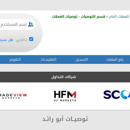
العملات العام
قسم التوصيات - توصيات العملات
>
تذكرني
هل نسيت 
رفع الملفات
التسجيل
التعليمـــات
التقويم
شركات التداول
توصيــات أبو رائـد