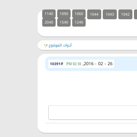
1140
1090
1060
1044
1043
1042
2040
1540
1240
أدوات الموضوع
#
26 - 02 - 2016,
10391
02:10 PM