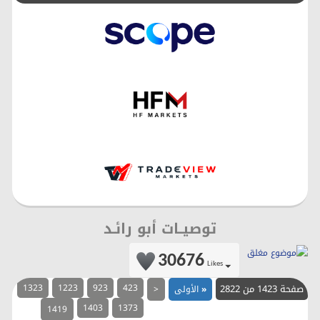
توصيــات أبو رائـد
30676
Likes
صفحة 1423 من 2822
423
923
1223
1323
«
الأولى
<
1403
1373
1419