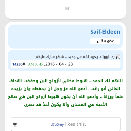
Saif-Eldeen
عضو فـعّـال
رد: ابورائد يعود لكم من جديد ,, شهر مبارك عليكم
#
28 - 04 - 2016,
14230
06:45 AM
اللهم لك الحمد... هبوط مظلي لأزواج الين وحققت أهداف
الغالي أبو رائد... أدعو الله عز وجل أن يحفظه وأن يزيده
علماً ورزقاً... وأدعو الله أن يكون هبوط أزواج الين في صالح
الأحبة في المنتدى وألا يكون أحدٌ قد تضرر.
likes this.
d7o0my