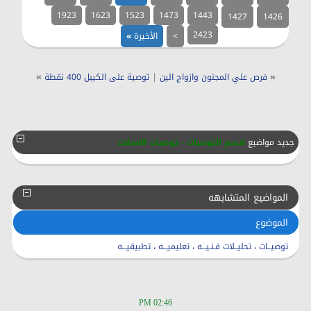
1923
1623
1523
1473
1443
1427
1426
2423
>
الأخيرة
»
»
|
«
فرص علي المجنون وازواج الين
توصية على الكيبل 400 نقطة
جديد مواضيع
قسم التوصيات - توصيات العملات
المواضيع المتشابهه
الموضوع
توصيــات ، تحليــلات فـنـيـــه ، تعليميـــه ، تطبيقيـــه
02:46 PM