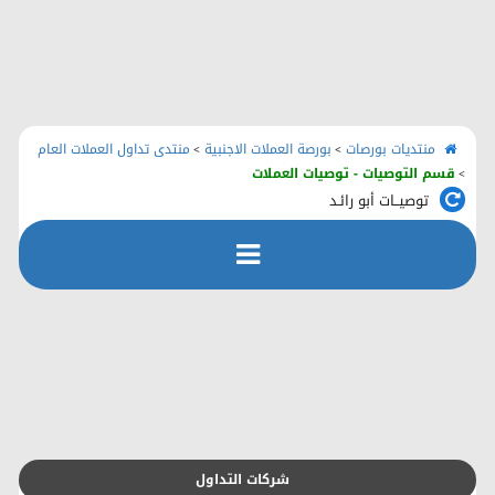
الرئيسية
منتديات بورصات
اتصل بنا
منتديات بورصات
بورصة العملات الاجنبية
منتدى تداول العملات العام
>
>
قسم التوصيات - توصيات العملات
>
توصيــات أبو رائـد
رفع الملفات
التسجيل
التعليمـــات
التقويم
شركات التداول