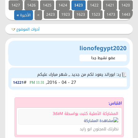
1427
1426
1425
1424
1422
1421
1420
1423
2423
1923
1623
1523
1473
1443
>
الأخيرة
»
أدوات الموضوع
lionofegypt2020
عضو نشيط جدا
رد: ابورائد يعود لكم من جديد ,, شهر مبارك عليكم
#
27 - 04 - 2016,
14221
11:31 PM
اقتباس:
المشاركة الأصلية كتبت بواسطة 3daM
نظرتك للمجنون ابو رايد