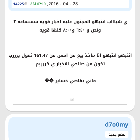
#
28 - 04 - 2016,
14225
02:10 AM
ي شباااب انتبهو المجنون عليه اخبار قويه سسساعه ٢
ونص و ٦:٤٠ و٨:٠٠ كلها قويه
انتبهو انتبهو انا ماخذ بيع من امس من 161.47 نقول يرررب
تكون من صالحي الاخبار ي كررريم
ماني بفاضي خساير ��
d7o0my
عضو جديد