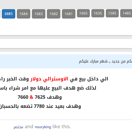
1665
1635
1585
1485
1684
1683
1682
1681
1685
لكم من جديد ,, شهر مبارك عليكم
الي داخل بيع في
الاوسترالي دولار
وقت الخبر راح ي
لذلك ضع هدف البيع عليها مع امر شراء با
وهدف 7625
&
7660
وهدف بعيد عند 7780 تضعه بالحسبان
and
like this.
nouryking
مختصر