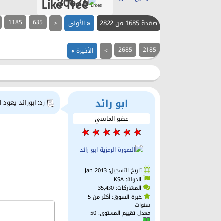
30676
Likes
صفحة 1685 من 2822
685
1185
«
الأولى
<
2685
2185
>
الأخيرة
»
ابو رائد
رد: ابورائد يعود 
عضو الماسي
تاريخ التسجيل: Jan 2013
الدولة: KSA
المشاركات: 35,430
خبرة السوق: أكثر من 5
سنوات
معدل تقييم المستوى:
50