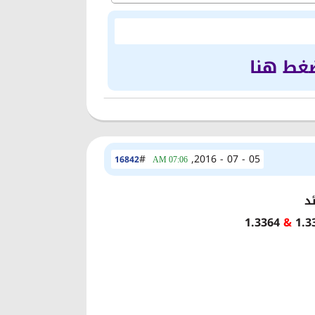
ضغط هنا
#
05 - 07 - 2016,
16842
07:06 AM
ئد
1.3364
&