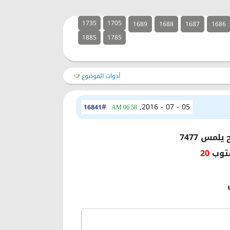
1735
1705
1689
1688
1687
1686
1885
1785
أدوات الموضوع
#
05 - 07 - 2016,
16841
06:58 AM
لمس 7477
ستوب
20