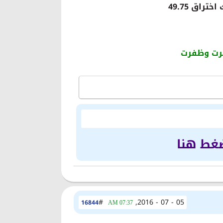
برت وظفرت
ضغط هنا
#
05 - 07 - 2016,
16844
07:37 AM