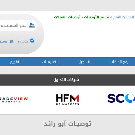
العملات العام
قسم التوصيات - توصيات العملات
>
تذكرني
هل نسيت 
رفع الملفات
التسجيل
التعليمـــات
التقويم
شركات التداول
توصيــات أبو رائـد