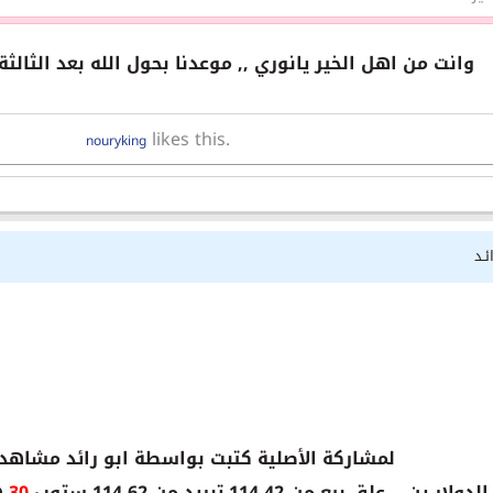
وانت من اهل الخير يانوري ,, موعدنا بحول الله بعد الثالثة
likes this.
nouryking
ئـد
لمشاركة الأصلية كتبت بواسطة ابو رائد مشاهد
ر ين ,, علق بيع من 114.42 تبريد من 114.62 ستوب
30
ه