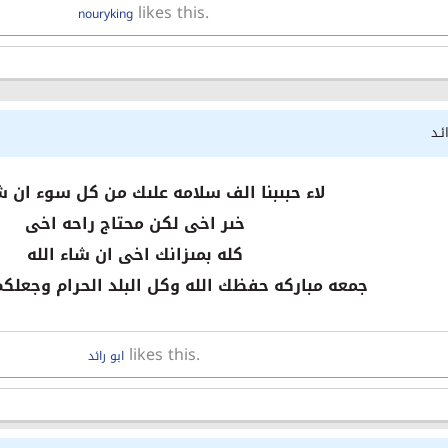
likes this.
nouryking
ئـد
لاء حبىبنا الف سلامه علىك من كل سوء ان شا
خىر اخى لكن محتاج راحه اخى
كله بمىزانك اخى ان شاء الله
جمعه مباركه حفظك الله وكل البلد الحرام وجعلكم
likes this.
ابو رائد