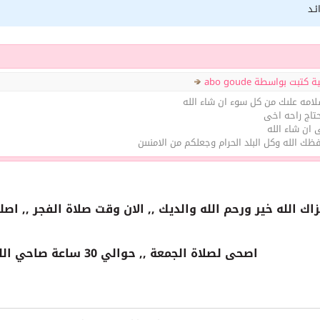
ئـد
تبت بواسطة abo goude
سلامه علىك من كل سوء ان شاء الله
تاج راحه اخى
 ان شاء الله
ك الله وكل البلد الحرام وجعلكم من الامنىىن
اك الله خير ورحم الله والديك ,, الان وقت صلاة الفجر ,, اص
اصحى لصلاة الجمعة ,, حوالي 30 ساعة صاحي الله المستعان