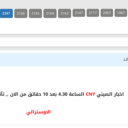
2147
2117
2067
1967
2166
2165
2164
2163
2167
ئـد
اخبار الصيني
CNY
الساعة 4.30 بعد 10 دقائق من الان ,, تأثيرها الاكبر على ازواج
الاوسترالي