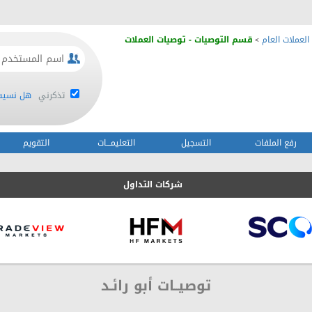
العملات العام
قسم التوصيات - توصيات العملات
>
تذكرني
هل نسيت 
رفع الملفات
التسجيل
التعليمـــات
التقويم
شركات التداول
توصيــات أبو رائـد