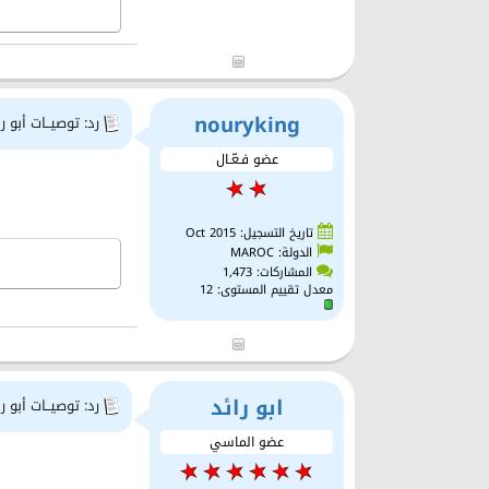
nouryking
رد: توصيــات أبو را
عضو فـعّـال
تاريخ التسجيل: Oct 2015
الدولة: MAROC
المشاركات: 1,473
معدل تقييم المستوى:
12
ابو رائد
رد: توصيــات أبو را
عضو الماسي