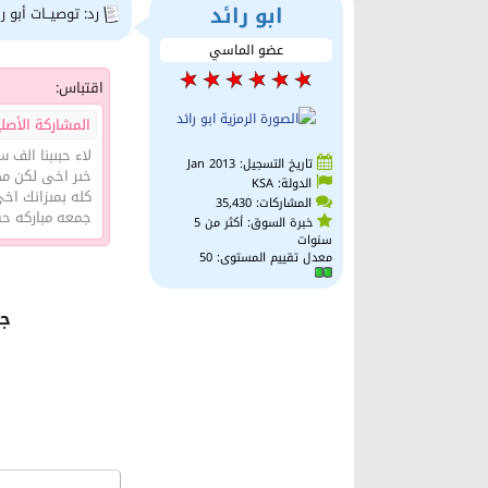
ابو رائد
رد: توصيــات أبو را
عضو الماسي
اقتباس:
المشاركة الأصلية ك
لاء حبىبنا الف 
تاريخ التسجيل: Jan 2013
خىر اخى لكن مح
الدولة: KSA
كله بمىزانك اخى
المشاركات: 35,430
جمعه مباركه حفظ
خبرة السوق: أكثر من 5
سنوات
معدل تقييم المستوى:
50
جز