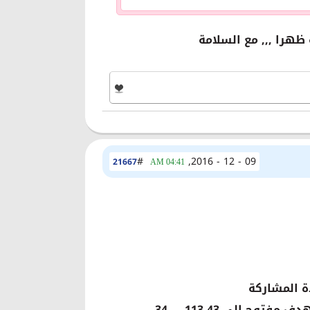
 ظهرا ,,, مع السلامة
#
09 - 12 - 2016,
21667
04:41 AM
ة المشاركة
دف مفتوح الى 113.43 ,,, 34