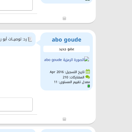
abo goude
رد: توصيــات أبو را
عضو جديد
تاريخ التسجيل: Apr 2016
المشاركات: 210
معدل تقييم المستوى:
11