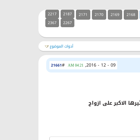
2217
2187
2171
2170
2169
2168
2367
2267
أدوات الموضوع
#
09 - 12 - 2016,
21661
04:21 AM