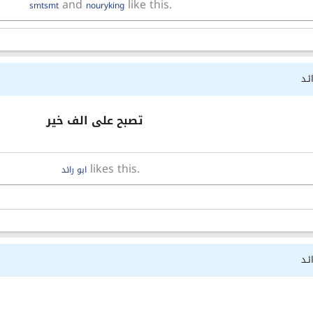
and
like this.
smtsmt
nouryking
ئـد
تصبح على الف خير
likes this.
ابو رائد
ئـد