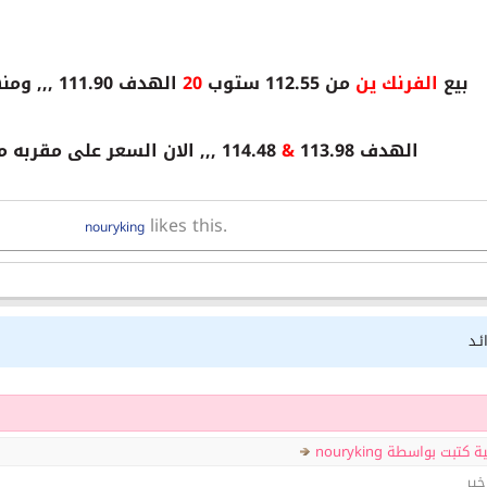
بيع
الفرنك ين
من 112.55 ستوب
20
الهدف 111.90 ,,, ومنها شــــــــراء ستوب
الهدف 113.98
&
114.48 ,,, الان السعر على مقربه من سعر الدخول
likes this.
nouryking
ئـد
تبت بواسطة nouryking
ير