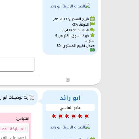
تاريخ التسجيل: Jan 2013
الدولة: KSA
المشاركات: 35,430
خبرة السوق: أكثر من 5
سنوات
معدل تقييم المستوى:
50
ابو رائد
رد: توصيــات أبو را
عضو الماسي
اقتباس:
المشاركة الأصلية ك
تصبح على الف خ