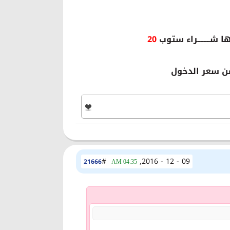
20
#
09 - 12 - 2016,
21666
04:35 AM