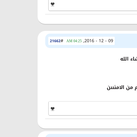
#
09 - 12 - 2016,
21662
04:25 AM
ء الله
 من الامنىىن