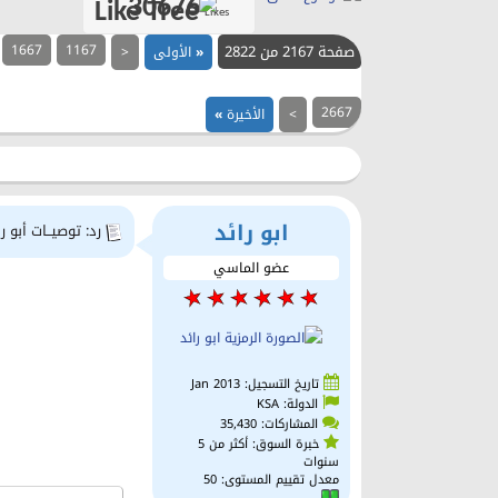
30676
Likes
صفحة 2167 من 2822
1167
1667
«
الأولى
<
2667
>
الأخيرة
»
ابو رائد
رد: توصيــات أبو را
عضو الماسي
تاريخ التسجيل: Jan 2013
الدولة: KSA
المشاركات: 35,430
خبرة السوق: أكثر من 5
سنوات
معدل تقييم المستوى:
50