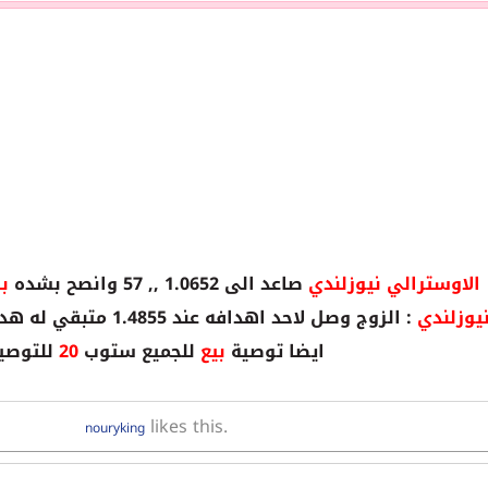
الاوسترالي نيوزلندي
صاعد الى 1.0652 ,, 57 وانصح بشده
با
نيوزلندي
: الزوج وصل لاحد اهدافه عند 1.4855 متبقي له هدف عند 1.4894 واكيد يصعد له
ايضا توصية
بيع
للجميع ستوب
20
للتوصي
likes this.
nouryking