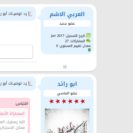
العربي الاشم
رد: توصيــات أبو را
عضو جديد
تاريخ التسجيل: Jan 2017
المشاركات: 27
معدل تقييم المستوى:
0
ابو رائد
رد: توصيــات أبو را
عضو الماسي
اقتباس:
المشاركة الأصلية 
الله يعطيك الع
ممكن الاسترالى 