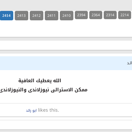
2394
2364
2314
2214
2413
2412
2411
2410
2414
ئـد
الله يعطيك العافية
ممكن الاسترالى نيوزلاندى والنيوزلاندى
likes this.
ابو رائد