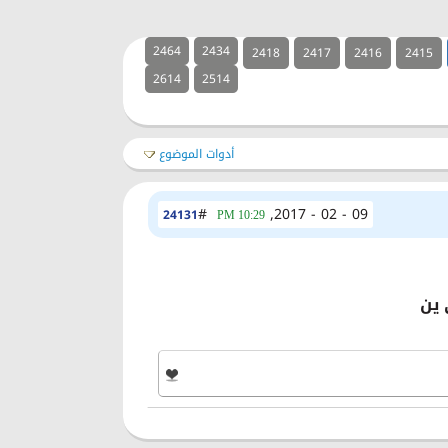
2464
2434
2418
2417
2416
2415
2614
2514
أدوات الموضوع
#
09 - 02 - 2017,
24131
10:29 PM
 ين