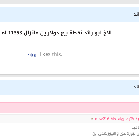
ئـد
الاخ ابو رائد نقطة بيع دولار ين ماتزال 11353 ام هناك تعديل
likes this.
ابو رائد
ئـد
كتبت بواسطة new216
افية
نيوزلاندى والنيوزلاندى ين