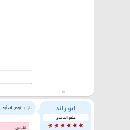
ابو رائد
رد: توصيــات أبو را
عضو الماسي
اقتباس: