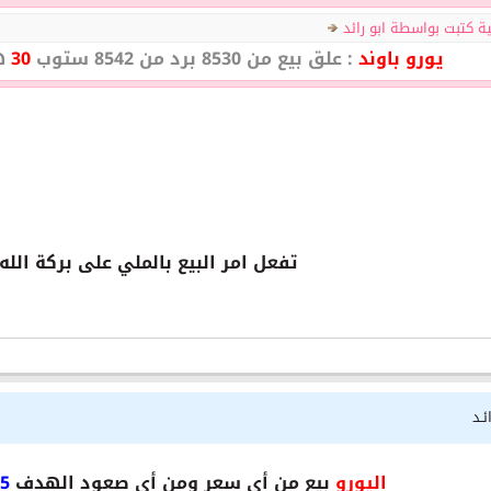
ية كتبت بواسطة ابو رائد
يورو باوند
: علق بيع من 8530 برد من 8542 ستوب
30
هد
تفعل امر البيع بالملي على بركة الله
ئـد
اليورو
بيع من أي سعر ومن أي صعود الهدف
 90