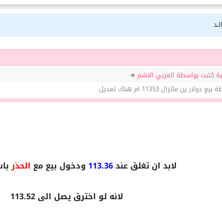
ئـد
ية كتبت بواسطة العربي الاشم
ولار ين ماتزال 11353 ام هناك تعديل
لابد ان تغلق عند
113.36
ودخول بيع مع
الحذر
باس
لانه لو اخترق يصل الى 113.52