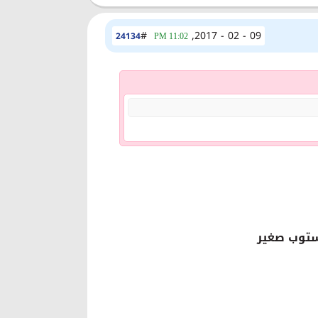
#
09 - 02 - 2017,
24134
11:02 PM
توب صغير