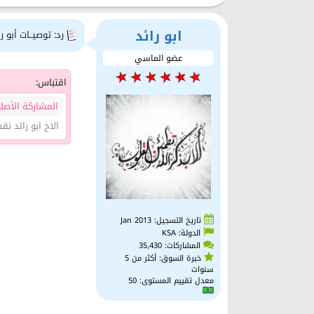
ابو رائد
رد: توصيــات أبو را
عضو الماسي
اقتباس:
المشاركة الأصل
الاخ ابو رائد نقطة بيع د
تاريخ التسجيل: Jan 2013
الدولة: KSA
المشاركات: 35,430
خبرة السوق: أكثر من 5
سنوات
معدل تقييم المستوى:
50