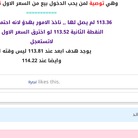
وهي
توصية
لمن يحب الدخول بيع من السعر الاول
ت
===========
113.36 لم يصل لها ,, ناخذ الامور بهدؤ لانه احتمال يرتد منها
النقطة الثانية 113.52 لو اخترق السعر الاول يصل لها
لاتستعجل
يوجد هدف ابعد عند 113.81 ليس وقته الان
وايضا عند 114.22
likes this.
Rytal
ئـد