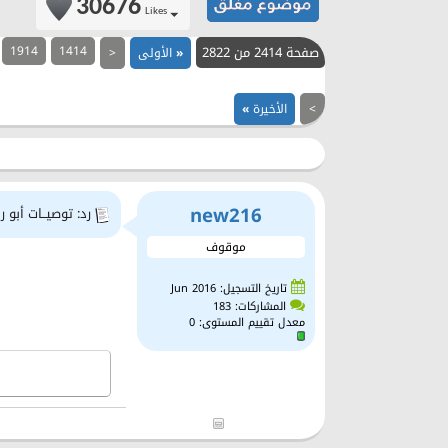
30676
Likes
صفحة 2414 من 2822
1414
1914
«
الأولى
<
>
الأخيرة
»
new216
رد: توصيــات أبو را
موقوف
تاريخ التسجيل: Jun 2016
المشاركات: 183
معدل تقييم المستوى:
0