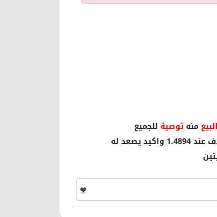
لبيع
منه
توصية
للجميع
تين