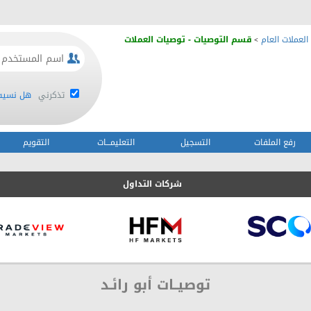
العملات العام
قسم التوصيات - توصيات العملات
>
تذكرني
هل نسيت 
رفع الملفات
التسجيل
التعليمـــات
التقويم
شركات التداول
توصيــات أبو رائـد