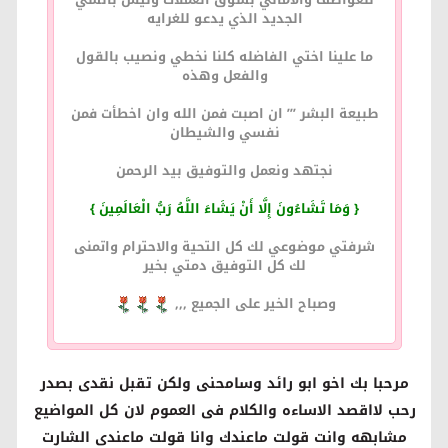
الجديد الذي يدعو للغرايه
ما علينا اختي الفاضله كلنا نخطي ونصيب بالقول
والفعل وهذه
طبيعة البشر ’’’ ان اصبت فمن الله وان اخطأت فمن
نفسي والشيطان
نجتهد ونعمل والتوفيق بيد الرحمن
{
وَمَا تَشَاءُونَ إِلَّا أَنْ يَشَاءَ اللَّهُ رَبُّ الْعَالَمِينَ
}
شرفتي موضوعي لك كل التحية والاحترام واتمنى
لك كل التوفيق دمتي بخير
وصباح الخير على الجميع ,,,
مرحبا بك اخو ابو رائد وسامحنى ولكن تقبل نقدى بصدر
رحب لااقصد الاساءه والكلام فى العموم لان كل المواضيع
مشابهه وانت قولت ماعندك وانا قولت ماعندى الشارت