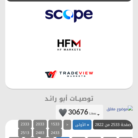
توصيــات أبو رائـد
30676
Likes
صفحة 2533 من 2822
1533
2033
2333
«
الأولى
<
2513
2483
2433