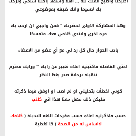
أصبحنا واصبح الملك لله ,,, اهلا وسهلا باختنا سلمى ونرحب
بك لاسيما وانك ضيفه بموضوعي
وهذ المشاركة الاولى لحضرتك ’’ فمن واجبي ان ارحب بك
مره اخرى وابتدي كلامي معك متمسكا
بادب الحوار حال كل رد لي مع أي عضو من الاعضاء
اختي الفاضله ماكتبتيه اعلاه تعبير عن رايك ’’’ ورايك محترم
نتقبله برحابة صدر بغظ النظر
كوني اخطأت بتحليلي او لم اصب او اوفق فيما ذكرته
فليكن ذلك فهل معنا هذا اني
كاذب
حسب ماذكرتيه اعلاه حسب مفردات اللغه البديلة (
كلامك
لااساس له من الصحة
) كا تغطية