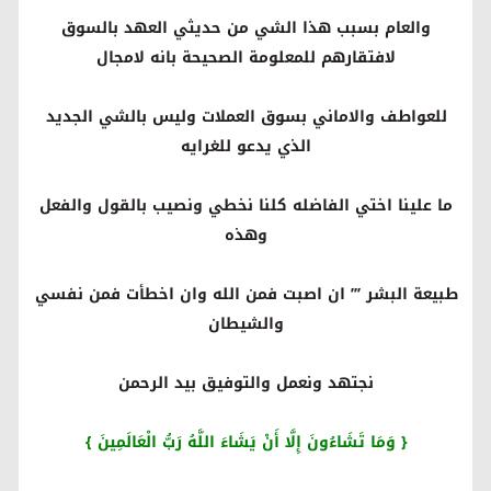
والعام بسبب هذا الشي من حديثي العهد بالسوق
لافتقارهم للمعلومة الصحيحة بانه لامجال
للعواطف والاماني بسوق العملات وليس بالشي الجديد
الذي يدعو للغرايه
ما علينا اختي الفاضله كلنا نخطي ونصيب بالقول والفعل
وهذه
طبيعة البشر ’’’ ان اصبت فمن الله وان اخطأت فمن نفسي
والشيطان
نجتهد ونعمل والتوفيق بيد الرحمن
{
وَمَا تَشَاءُونَ إِلَّا أَنْ يَشَاءَ اللَّهُ رَبُّ الْعَالَمِينَ
}