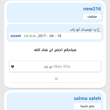
new216
موقوف
رد: توصيــات أبو رائـد
#
18 - 04 - 2017,
25329
06:06 AM
صباحكم اخضر ان شاء الله
likes this.
ابو رائد
salma saleh
عضو نشيط