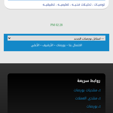
توصيــات ، تحليــلات فـنـيـــه ، تعليميـــه ، تطبيقيـــه
02:28 PM
-
-
-
الاتصال بنا
بورصات
الأرشيف
الأعلى
روابط سريعة
منتديات بورصات
منتدى العملات
بورصات