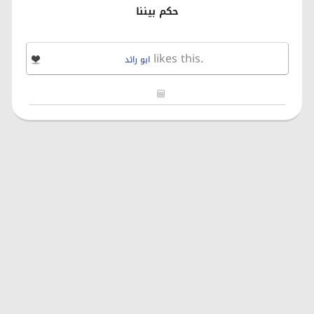
حكم بيننا
likes this.
ابو رائد