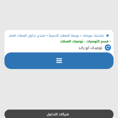
الرئيسية
منتديات بورصات
اتصل بنا
منتديات بورصات
بورصة العملات الاجنبية
منتدى تداول العملات العام
>
>
قسم التوصيات - توصيات العملات
>
توصيــات أبو رائـد
رفع الملفات
التسجيل
التعليمـــات
التقويم
شركات التداول