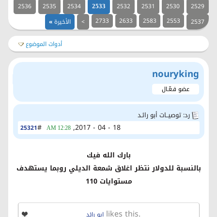
2536
2535
2534
2532
2531
2530
2529
2533
2733
2633
2583
2553
2537
>
الأخيرة
»
أدوات الموضوع
nouryking
عضو فـعّـال
رد: توصيــات أبو رائـد
#
18 - 04 - 2017,
25321
12:28 AM
بارك الله فيك
بالنسبة للدولار نتظر اغلاق شمعة الديلي روبما يستهدف
مستوايات 110
likes this.
ابو رائد