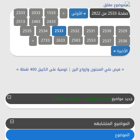
صفحة 2533 من 2822
1533
2033
2333
«
الأولى
<
2513
2483
2433
2535
2534
2532
2531
2530
2529
2533
2733
2633
2583
2553
>
2537
2536
الأخيرة
»
»
|
«
فرص علي المجنون وازواج الين
توصية على الكيبل 400 نقطة
جديد مواضيع
قسم التوصيات - توصيات العملات
المواضيع المتشابهه
الموضوع