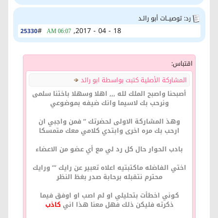
رد: توصيــات أبو رائـد
#
18 - 04 - 2017,
25330
06:07 AM
اقتباس:
المشاركة الأصلية كتبت بواسطة ابو رائد
أصبحنا واصبح الملك لله ,,, اهلا وسهلا باختنا سلمى
ونرحب بك لاسيما وانك ضيفه بموضوعي
وهذ المشاركة الاولى لحضرتك ’’ فمن واجبي ان
ارحب بك مره اخرى وابتدي كلامي معك متمسكا
بادب الحوار حال كل رد لي مع أي عضو من الاعضاء
اختي الفاضله ماكتبتيه اعلاه تعبير عن رايك ’’’ ورايك
محترم نتقبله برحابة صدر بغظ النظر
كوني اخطأت بتحليلي او لم اصب او اوفق فيما
ذكرته فليكن ذلك فهل معنا هذا اني
كاذب