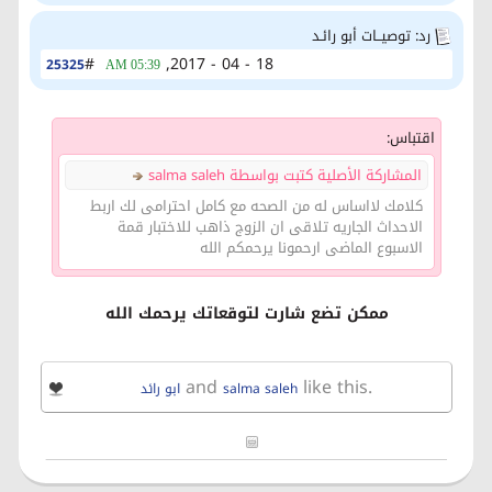
رد: توصيــات أبو رائـد
#
18 - 04 - 2017,
25325
05:39 AM
اقتباس:
المشاركة الأصلية كتبت بواسطة salma saleh
كلامك لااساس له من الصحه مع كامل احترامى لك اربط
الاحداث الجاريه تلاقى ان الزوج ذاهب للاختبار قمة
الاسبوع الماضى ارحمونا يرحمكم الله
ممكن تضع شارت لتوقعاتك يرحمك الله
and
like this.
salma saleh
ابو رائد