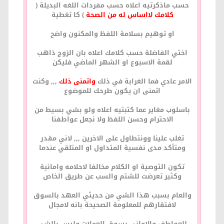
حسب ماذكرتيه اعلاه حسب مفردات اللغه البديلة (
كلامك لااساس له من الصحة
) كا تغطية
او توهيم بسلامة اللفظ والمكنون واضح
اختي الفاضلة حسب كلامك اعلاه بان الزوج ذاهب
لقمة الاسبوع او الشهر الماضي فليكن
الامر عادي فما الغرابة في ذلك
واتمنى ذلك
,,, وكنت
اتمنى ان يكون طرحك للموضوع
باسلوب مغاير عما كتبتيه اعلاه ولو بشي بسيط من
الاحترام وحسن اللفظ ولا نجعل عواطفنا
تغلب علينا وونتطاول على الاخرين ,,, لاني مقدر
ومتأكد مدى نفسية المتداول او المتلقي عندما
تكون التوصية او الكلام مخالفا لاحلامه وامانية
وكثير تعرضت للشتم والسب عن طريق الخاص
والعام بسبب هذا الشي من حديثي العهد بالسوق
لافتقارهم للمعلومة الصحيحة بانه لامجال
للعواطف والاماني بسوق العملات وليس بالشي