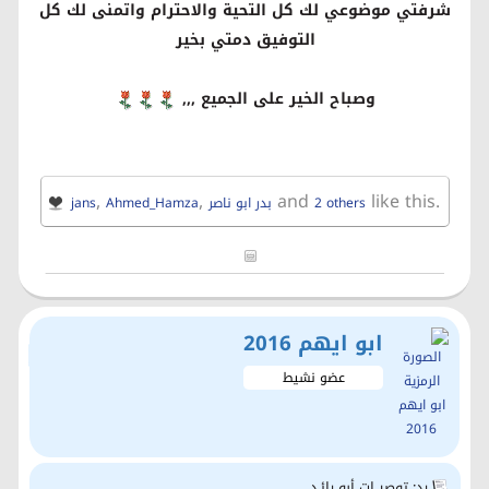
شرفتي موضوعي لك كل التحية والاحترام واتمنى لك كل
التوفيق دمتي بخير
وصباح الخير على الجميع ,,,
,
,
and
like this.
2 others
بدر ابو ناصر
Ahmed_Hamza
jans
ابو ايهم 2016
عضو نشيط
رد: توصيــات أبو رائـد