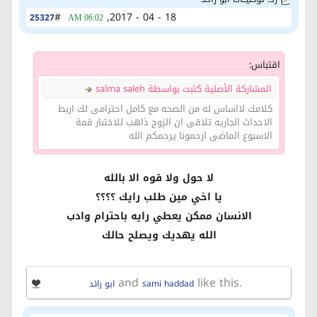
#
18 - 04 - 2017,
25327
06:02 AM
اقتباس:
المشاركة الأصلية كتبت بواسطة salma saleh
كلامك لااساس له من الصحه مع كامل احترامى لك اربط
الاحداث الجاريه تلاقى ان الزوج ذاهب للاختبار قمة
الاسبوع الماضى ارحمونا يرحمكم الله
لا حول ولا قوه الا بالله
يا اخي مين طلب رايك ؟؟؟؟
الانسان ممكن يعطي رايه باحترام وادب
الله يهديك ويصلح حالك
and
like this.
sami haddad
ابو رائد