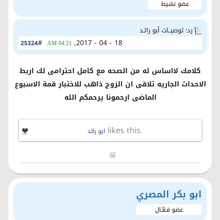
عضو نشيط
رد: توصيــات أبو رائـد
#
18 - 04 - 2017,
25324
04:21 AM
كلامك لااساس له من الصحه مع كامل احترامى لك اربط
الاحداث الجاريه تلاقى ان الزوج ذاهب للاختبار قمة الاسبوع
الماضى ارحمونا يرحمكم الله
likes this.
ابو رائد
ابو بكر المصري
عضو فـعّـال