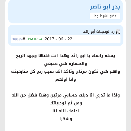
بدر ابو ناصر
عضو نشيط جدا
رد: توصيــات أبو رائـد
#
22 - 06 - 2017,
28039
07:24 PM
يسلم راسك يا ابو رائد وهذا انت قلتها وجود الربح
والخسارة شي طبيعي
واهم شي تكون مرتاح وتاكد انك سبب ربح كل متابعينك
وانا اولهم
واذا ما تدري انا دبلت حسابي مرتين وهذا فضل من الله
ومن ثم توصياتك
ادامك الله لنا
وشكرا