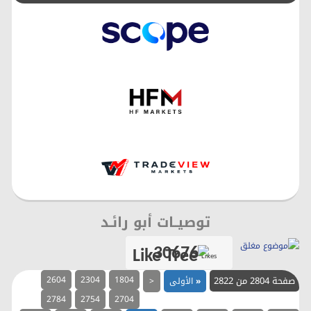
توصيــات أبو رائـد
30676
Likes
صفحة 2804 من 2822
1804
2304
2604
«
الأولى
<
2784
2754
2704