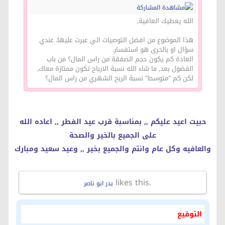
الله يعطيك العافية,
هذا الموضوع من افضل التوصيات الي عبرت عليها. عندي
سؤال او بالحرى هو استفسار.
العادة كم يكون حجم الصفقة من راس المال؟ من باب
الفضول بعد, ما شاء الله نسبة الارباح تكون ممتازة معاك,
لكن كم "متوسط" نسبة الربح الشهري من راس المال؟
حبيت اعيد عليكم ,, بمناسبة قرب عيد الفطر ,, اعاده الله
على الجميع بالخير والصحة
والعافيه وكل عام وانتم والجميع بخير ,, وعيد سعيد ومبارك
likes this.
بدر ابو ناصر
التوقيع