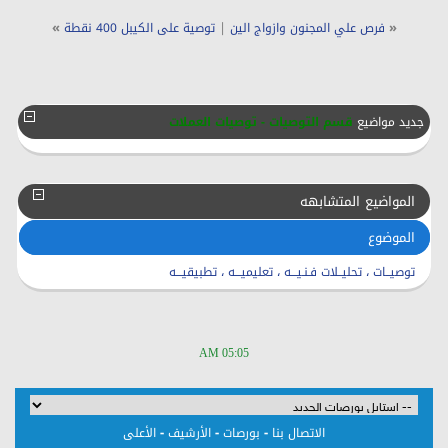
»
|
«
فرص علي المجنون وازواج الين
توصية على الكيبل 400 نقطة
جديد مواضيع
قسم التوصيات - توصيات العملات
المواضيع المتشابهه
الموضوع
توصيــات ، تحليــلات فـنـيـــه ، تعليميـــه ، تطبيقيـــه
05:05 AM
-
-
-
الاتصال بنا
بورصات
الأرشيف
الأعلى