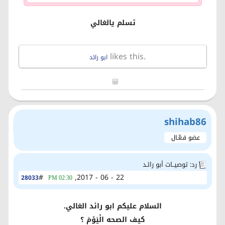
تسلم يالغالي
likes this.
ابو رائد
shihab86
عضو فـعّـال
رد: توصيــات أبو رائـد
#
22 - 06 - 2017,
28033
02:30 PM
السلام عليكم ابو رائد الغالي.
كيف الصحه الْيَوْمَ ؟