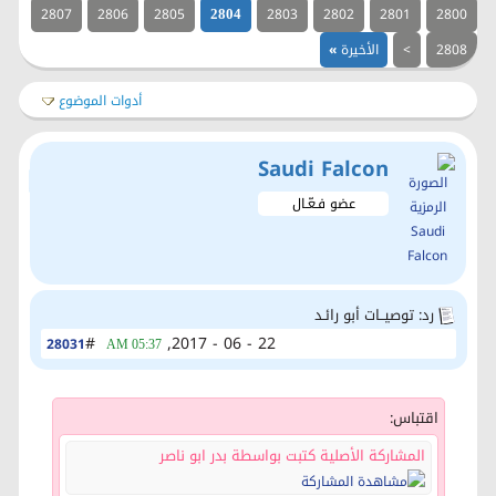
2807
2806
2805
2803
2802
2801
2800
2804
2808
>
الأخيرة
»
أدوات الموضوع
Saudi Falcon
عضو فـعّـال
رد: توصيــات أبو رائـد
#
22 - 06 - 2017,
28031
05:37 AM
اقتباس:
المشاركة الأصلية كتبت بواسطة بدر ابو ناصر