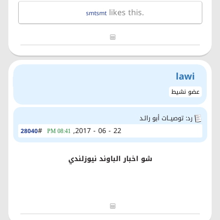
likes this.
smtsmt
lawi
عضو نشيط
رد: توصيــات أبو رائـد
#
22 - 06 - 2017,
28040
08:41 PM
شو اخبار الباوند نيوزلندي