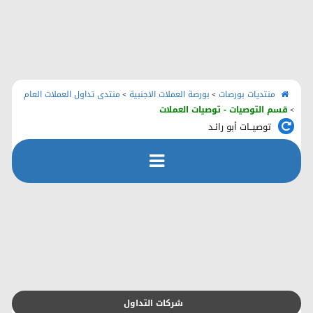
الرئيسية
منتديات بورصات
اتصل بنا
منتديات بورصات
بورصة العملات الاجنبية
منتدى تداول العملات العام
>
>
قسم التوصيات - توصيات العملات
>
توصيــات أبو رائـد
رفع الملفات
التسجيل
التعليمـــات
التقويم
شركات التداول