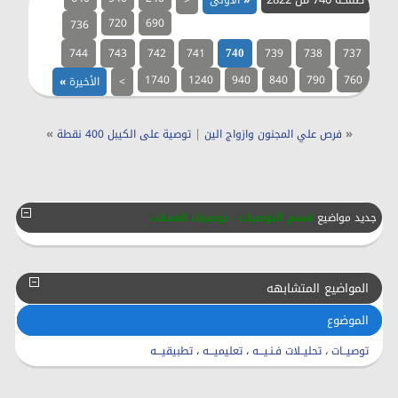
«
الأولى
<
720
690
736
744
743
742
741
739
738
737
740
1740
1240
940
840
790
760
>
الأخيرة
»
»
|
«
فرص علي المجنون وازواج الين
توصية على الكيبل 400 نقطة
جديد مواضيع
قسم التوصيات - توصيات العملات
المواضيع المتشابهه
الموضوع
توصيــات ، تحليــلات فـنـيـــه ، تعليميـــه ، تطبيقيـــه