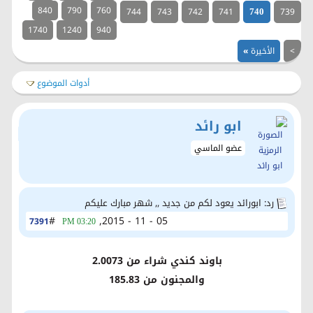
840
790
760
744
743
742
741
739
740
1740
1240
940
>
الأخيرة
»
أدوات الموضوع
ابو رائد
عضو الماسي
رد: ابورائد يعود لكم من جديد ,, شهر مبارك عليكم
#
05 - 11 - 2015,
7391
03:20 PM
باوند كندي شراء من 2.0073
والمجنون من 185.83