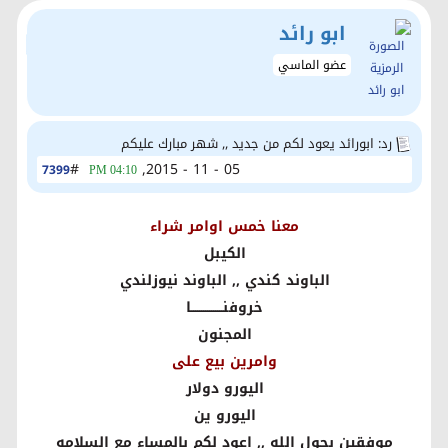
ابو رائد
عضو الماسي
رد: ابورائد يعود لكم من جديد ,, شهر مبارك عليكم
#
05 - 11 - 2015,
7399
04:10 PM
معنا خمس اوامر شراء
الكيبل
الباوند كندي ,, الباوند نيوزلندي
خروفنــــــــــــــــا
المجنون
وامرين بيع على
اليورو دولار
اليورو ين
موفقين بحول الله ,, اعود لكم بالمساء مع السلامه