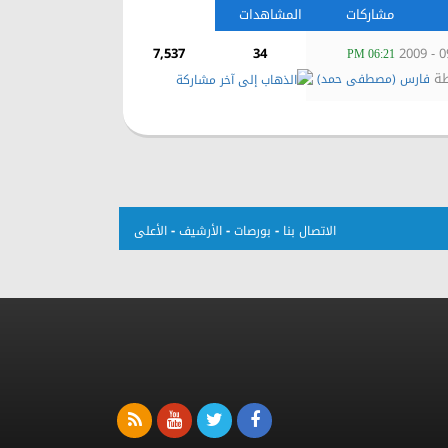
مشاركات
المشاهدات
7,537
34
06:21 PM
طة
فارس (مصطفى حمد)
-
-
-
الاتصال بنا
بورصات
الأرشيف
الأعلى