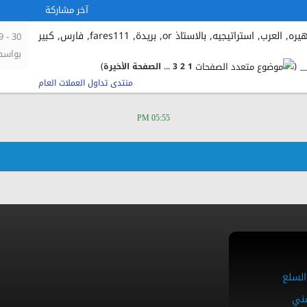
آخر مشاركة
30 - 09 - 2009
بواس
‏
)
...
(
1
2
3
الصفحة الأخيرة
منتدى تداول العملات العام
05:55 PM
السلع
فني