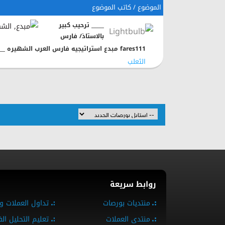
الموضوع / كاتب الموضوع
_____ ترحيب كبير
بالاستاذ/ فارس
fares111 مبدع استراتيجيه فارس العرب الشهيره ____
الثعلب
روابط سريعة
منتديات بورصات
تداول العملات و
منتدى العملات
تعليم التحليل ال