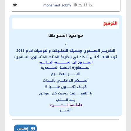
likes this.
mohamed_sobhy
التوقيع
مواضيع افتخر بها
.
التقريـــــر الســــــنوي وحصيلة التحلـــيلات والتوصيات لعام 2015
ترند الانعـــــكــاس الــداخــلـي (نظرية المثلث المتساوي الساقين)
الطـــريق الى الحـــــــريه المــالــيه
اســــــــطوره العصــــا الســـــــحريه
الســــــــر العظـــــــيم
التحــــــكم الداخلــــــي بالـــــذات
كيــــف تكــــــــــون غبـــــــــيا ؟!
يا الهي .. لقد خسرت كل اموالي
بــــلا قـــــــلــب
عاطــفه الــــتــــــردد
التحيـــــز