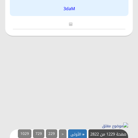
3daM
صفحة 1229 من 2822
229
729
1029
«
الأولى
<