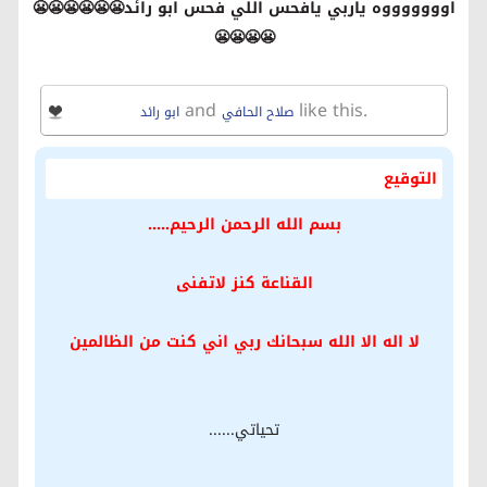
اوووووووه ياربي يافحس اللي فحس ابو رائد😬😬😬😬😬😬
😬😬😬😬
and
like this.
صلاح الحافي
ابو رائد
التوقيع
بسم الله الرحمن الرحيم.....
القناعة كنز لاتفنى
لا اله الا الله سبحانك ربي اني كنت من الظالمين
تحياتي......