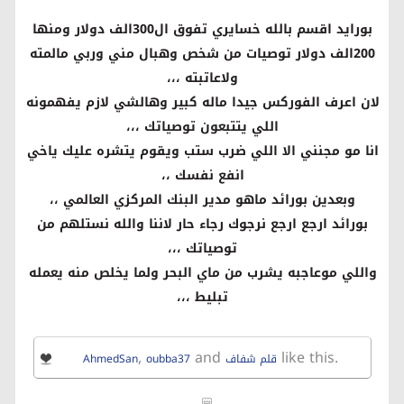
بورايد اقسم بالله خسايري تفوق ال300الف دولار ومنها
200الف دولار توصيات من شخص وهبال مني وربي مالمته
ولاعاتبته ،،،
لان اعرف الفوركس جيدا ماله كبير وهالشي لازم يفهمونه
اللي يتتبعون توصياتك ،،،
انا مو مجنني الا اللي ضرب ستب ويقوم يتشره عليك ياخي
انفع نفسك ،،
وبعدين بورائد ماهو مدير البنك المركزي العالمي ،،
بورائد ارجع ارجع نرجوك رجاء حار لاننا والله نستلهم من
توصياتك ،،،
واللي موعاجبه يشرب من ماي البحر ولما يخلص منه يعمله
تبليط ،،،
,
and
like this.
قلم شفاف
oubba37
AhmedSan