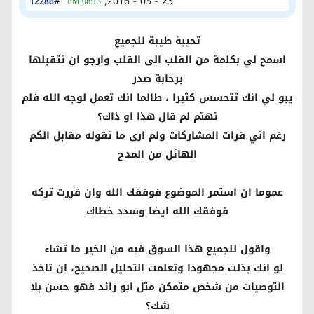
#
23 - 03 - 2016,
12286
06:13 PM
تحيبة طيبة للجميع
اسمح لي بكلمة من القلب الى القلب وارجو ان تتقبلها
برحابة صدر
يبو لي انك تتحسس كثيرا ، طالما انك تعمل لوجه الله فلم
تهتم لم قال هذا او ذاك؟
رغم اني قرات المشاركات ولم ارى ما تقوله مقابل الكم
الهائل من المدح
عموما ان استمر الموضوع فوفقك الله وان قررت تركه
فوفقك الله ايضا وسدد خطاك
واقول للجميع هذا السوق فيه من الخير ما تشاء
لو انك بذلت مجهودا وتعلمت التحليل الصحيح، ان تاخذ
التوصيات من شخص متمكن مثل ابو رائد فهو حسن بلا
شك؟