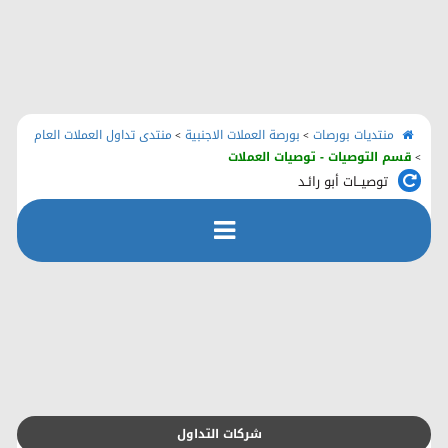
الرئيسية
منتديات بورصات
اتصل بنا
منتديات بورصات
بورصة العملات الاجنبية
منتدى تداول العملات العام
>
>
قسم التوصيات - توصيات العملات
>
توصيــات أبو رائـد
رفع الملفات
التسجيل
التعليمـــات
التقويم
شركات التداول