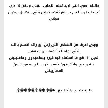
واللله اخوي انني اريد تعلم التحليل الفني ولاكن لا ادري
كيف ابدا ولا اعلم مواقع تقدم تحليل فني متكامل ويكون
مجاني
وودي اعرف من الشخص اللي زعل ابو رائد اقسم باالله
اننني لا افتك خشمه من وجهه...
الحين اذا هو ما استفاد فيه غيره يستفيدون ومامنينينن
فيه ويجي واخد بدون ضمير يخرب علي مجموعه من
المضاربيننن
طالبينك يبا رائد ارجع لنا😢😢😢😢😢😢😢😢😢😢