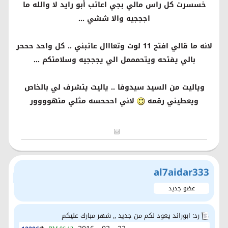
خسسرت كل راس مالي بجي اعاتب أبو رايد لا والله ما
اجججيه والا ششي ...
لانه ما قالي افتح 11 لوت وتعااال عاتبني .. كل واحد حححر
بالي يفتحه ويتحمممل الي يجججيه وسلامتكم ...
وياليت من السيد سيدوفا .. ياليت يتشرف لي بالخاص
ويعطيني رقمه
لاني احححسه مثلي متهوووور
al7aidar333
عضو جديد
رد: ابورائد يعود لكم من جديد ,, شهر مبارك عليكم