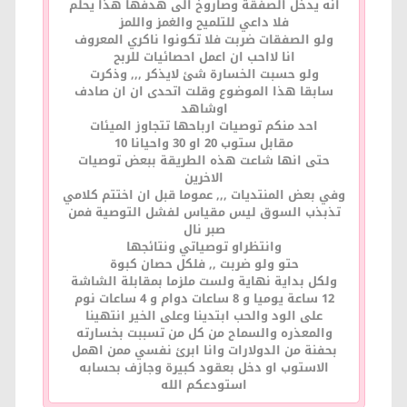
انه يدخل الصفقة وصاروخ الى هدفها هذا يحلم
فلا داعي للتلميح والغمز واللمز
ولو الصفقات ضربت فلا تكونوا ناكري المعروف
انا لااحب ان اعمل احصائيات للربح
ولو حسبت الخسارة شئ لايذكر ,,, وذكرت
سابقا هذا الموضوع وقلت اتحدى ان ان صادف
اوشاهد
احد منكم توصيات ارباحها تتجاوز الميئات
مقابل ستوب 20 او 30 واحيانا 10
حتى انها شاعت هذه الطريقة ببعض توصيات
الاخرين
وفي بعض المنتديات ,,, عموما قبل ان اختتم كلامي
تذبذب السوق ليس مقياس لفشل التوصية فمن
صبر نال
وانتظراو توصياتي ونتائجها
حتو ولو ضربت ,, فلكل حصان كبوة
ولكل بداية نهاية ولست ملزما بمقابلة الشاشة
12 ساعة يوميا و 8 ساعات دوام و 4 ساعات نوم
على الود والحب ابتدينا وعلى الخير انتهينا
والمعذره والسماح من كل من تسببت بخسارته
بحفنة من الدولارات وانا ابرئ نفسي ممن اهمل
الاستوب او دخل بعقود كبيرة وجازف بحسابه
استودعكم الله