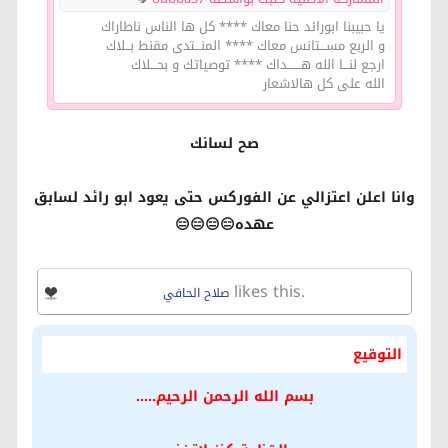
يا حبيبنا ابورائد حنا معاك **** كل ها الناس ناطاراك
و الربع مســـتانس معاك **** المنـــتدى مقنط بــلاك
ارجع لنـــا الله هـــــــداك **** توصياتك و بحـــلاك
الله على كل هالاشعار
صح لسانك
وانا اعلن اعتزالي عن الفوركس حتى يعود ابو رائد لسابق
عهده😑😑😑😑
likes this.
صلاح الحافي
التوقيع
بسم الله الرحمن الرحيم.....