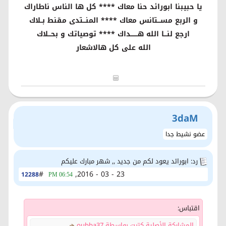
يا حبيبنا ابورائد حنا معاك **** كل ها الناس ناطاراك
و الربع مســـتانس معاك **** المنـــتدى مقنط بــلاك
ارجع لنـــا الله هـــــــداك **** توصياتك و بحـــلاك
الله على كل هالاشعار
3daM
عضو نشيط جدا
رد: ابورائد يعود لكم من جديد ,, شهر مبارك عليكم
#
23 - 03 - 2016,
12288
06:54 PM
اقتباس:
المشاركة الأصلية كتبت بواسطة oubba37