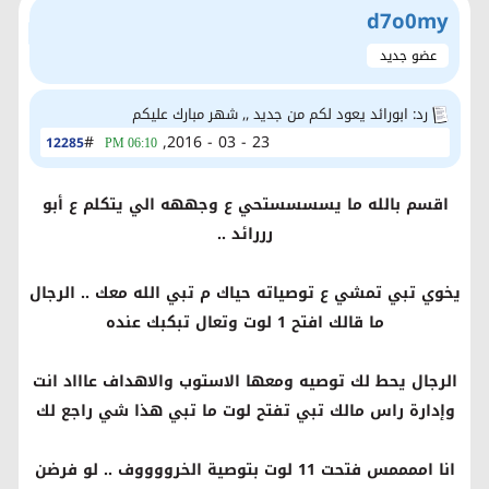
d7o0my
عضو جديد
رد: ابورائد يعود لكم من جديد ,, شهر مبارك عليكم
#
23 - 03 - 2016,
12285
06:10 PM
اقسم بالله ما يسسسستحي ع وجههه الي يتكلم ع أبو
رررائد ..
يخوي تبي تمشي ع توصياته حياك م تبي الله معك .. الرجال
ما قالك افتح 1 لوت وتعال تبكبك عنده
الرجال يحط لك توصيه ومعها الاستوب والاهداف عاااد انت
وإدارة راس مالك تبي تفتح لوت ما تبي هذا شي راجع لك
انا اممممس فتحت 11 لوت بتوصية الخرووووف .. لو فرضن