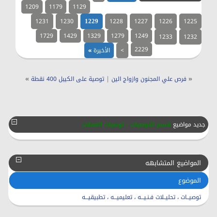
1209
1179
1129
1231
1230
1228
1227
1226
1225
1229
1729
1429
1329
1279
1249
1233
1232
2229
>
الأخيرة
»
»
|
«
فرص علي المجنون وازواج الين
توصية على الكيبل 400 نقطة
جديد مواضيع
قسم التوصيات - توصيات العملات
المواضيع المتشابهه
الموضوع
توصيــات ، تحليــلات فـنـيـــه ، تعليميـــه ، تطبيقيـــه