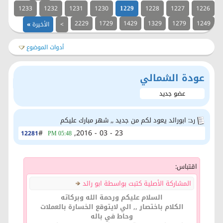
1233
1232
1231
1230
1228
1227
1226
1229
2229
1729
1429
1329
1279
1249
>
الأخيرة
»
أدوات الموضوع
عودة الشمالي
عضو جديد
رد: ابورائد يعود لكم من جديد ,, شهر مبارك عليكم
#
23 - 03 - 2016,
12281
05:48 PM
اقتباس:
المشاركة الأصلية كتبت بواسطة ابو رائد
السلام عليكم ورحمة الله وبركاته
الكلام باختصار ,, الي لايتوقع الخسارة بالعملات
وحاط في باله