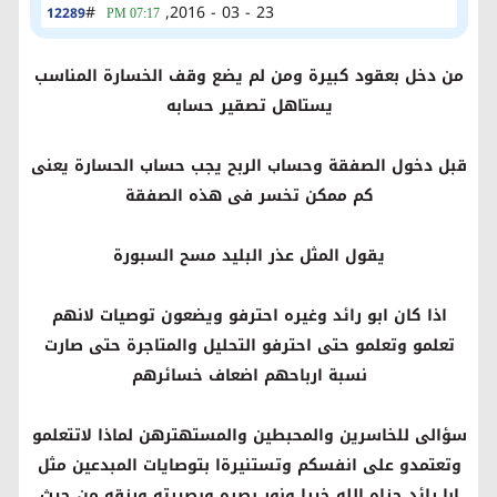
#
23 - 03 - 2016,
12289
07:17 PM
من دخل بعقود كبيرة ومن لم يضع وقف الخسارة المناسب
يستاهل تصقير حسابه
قبل دخول الصفقة وحساب الربح يجب حساب الحسارة يعنى
كم ممكن تخسر فى هذه الصفقة
يقول المثل عذر البليد مسح السبورة
اذا كان ابو رائد وغيره احترفو ويضعون توصيات لانهم
تعلمو وتعلمو حتى احترفو التحليل والمتاجرة حتى صارت
نسبة ارباحهم اضعاف خسائرهم
سؤالى للخاسرين والمحبطين والمستهترهن لماذا لاتتعلمو
وتعتمدو على انفسكم وتستنيرةا بتوصايات المبدعين مثل
ابا رائد جزاه الله خيرا ونور بصره وبصيرته ورزقه من حيث