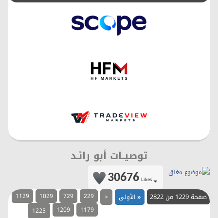
توصيــات أبو رائـد
30676
Likes
صفحة 1229 من 2822
229
729
1029
1129
«
الأولى
<
1209
1179
1225