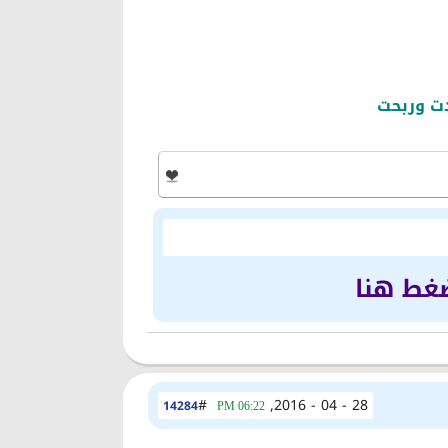
دت وربحت
ضغط هنا
#
28 - 04 - 2016,
14284
06:22 PM