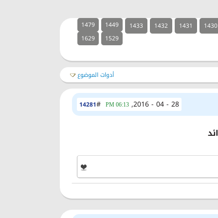
1479
1449
1433
1432
1431
1430
1629
1529
أدوات الموضوع
#
28 - 04 - 2016,
14281
06:13 PM
ئد