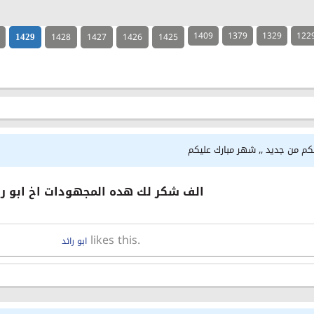
1409
1379
1329
122
1428
1427
1426
1425
1429
لكم من جديد ,, شهر مبارك عليكم
الف شكر لك هده المجهودات اخ ابو را
likes this.
ابو رائد