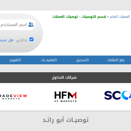
العملات العام
قسم التوصيات - توصيات العملات
>
تذكرني
هل نسيت 
رفع الملفات
التسجيل
التعليمـــات
التقويم
شركات التداول
توصيــات أبو رائـد