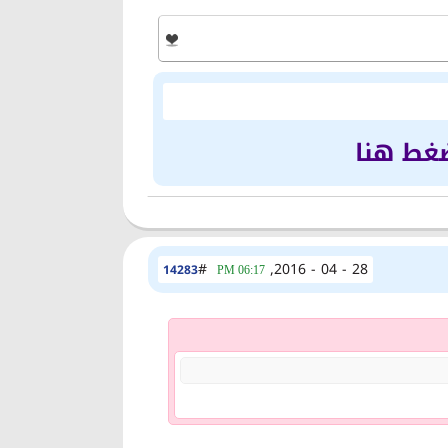
ضغط هنا
#
28 - 04 - 2016,
14283
06:17 PM