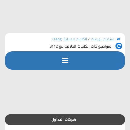
الرئيسية
منتديات بورصات
اتصل بنا
منتديات بورصات
الكلمات الدلالية (Tags)
>
المواضيع ذات الكلمات الدلالية مع
3112
رفع الملفات
التسجيل
التعليمـــات
التقويم
شركات التداول